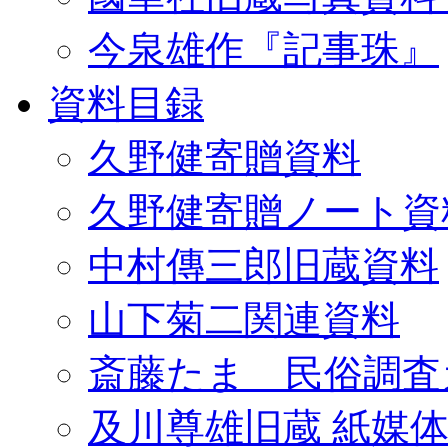
今泉雄作『記事珠』
資料目録
久野健寄贈資料
久野健寄贈ノート資
中村傳三郎旧蔵資料
山下菊二関連資料
斎藤たま 民俗調査
及川尊雄旧蔵 紙媒