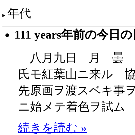
年代
111 years年前の今日
八月九日 月 曇 
氏モ紅葉山ニ来ル 
先原画ヲ渡スベキ事
ニ始メテ着色ヲ試ム
続きを読む »