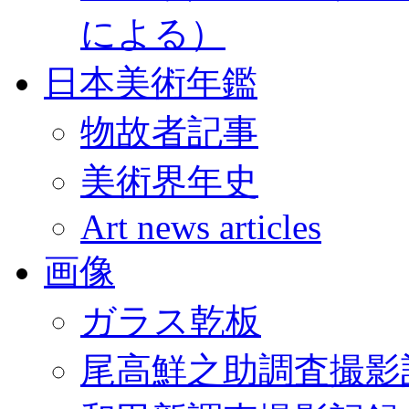
による）
日本美術年鑑
物故者記事
美術界年史
Art news articles
画像
ガラス乾板
尾高鮮之助調査撮影