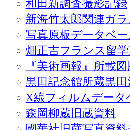
和田新調査撮影記録
新海竹太郎関連ガラ
写真原板データベー
畑正吉フランス留学
『美術画報』所載図
黒田記念館所蔵黒田
X線フィルムデータ
森岡柳蔵旧蔵資料
國華社旧蔵写真資料