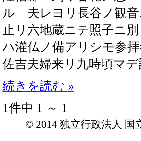
ル 夫レヨリ長谷ノ観音
止リ六地蔵ニテ照子ニ別
ハ灌仏ノ備アリシモ参拝
佐吉夫婦来リ九時頃マデ
続きを読む »
1件中 1 ～ 1
© 2014 独立行政法人