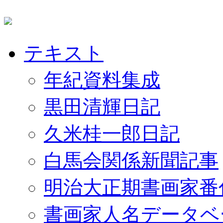
テキスト
年紀資料集成
黒田清輝日記
久米桂一郎日記
白馬会関係新聞記事
明治大正期書画家番
書画家人名データベ