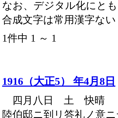
なお、デジタル化にとも
合成文字は常用漢字ない
1件中 1 ～ 1
1916（大正5） 年4月8日
四月八日 土 快晴 
陸伯邸ニ到リ答礼ノ意ニ