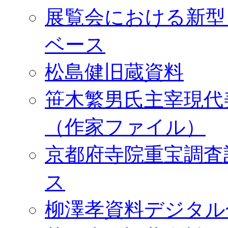
展覧会における新型
ベース
松島健旧蔵資料
笹木繁男氏主宰現代
（作家ファイル）
京都府寺院重宝調査
ス
柳澤孝資料デジタル