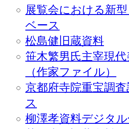
展覧会における新型
ベース
松島健旧蔵資料
笹木繁男氏主宰現代
（作家ファイル）
京都府寺院重宝調査
ス
柳澤孝資料デジタル