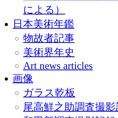
による）
日本美術年鑑
物故者記事
美術界年史
Art news articles
画像
ガラス乾板
尾高鮮之助調査撮影