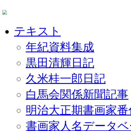
テキスト
年紀資料集成
黒田清輝日記
久米桂一郎日記
白馬会関係新聞記事
明治大正期書画家番
書画家人名データベ