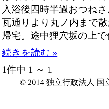
入浴後四時半過おつねさ
瓦通りより丸ノ内まで散
帰宅。途中狸穴坂の上で
続きを読む »
1件中 1 ～ 1
© 2014 独立行政法人