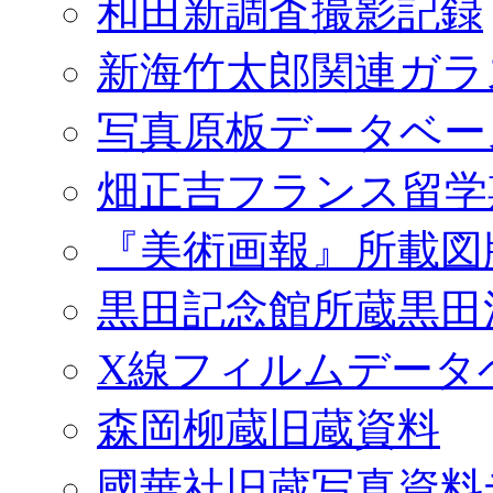
和田新調査撮影記録
新海竹太郎関連ガラ
写真原板データベー
畑正吉フランス留学
『美術画報』所載図
黒田記念館所蔵黒田
X線フィルムデータ
森岡柳蔵旧蔵資料
國華社旧蔵写真資料