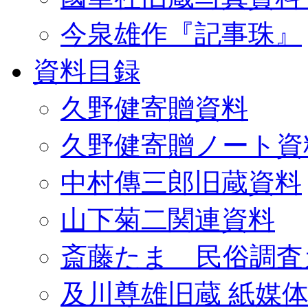
今泉雄作『記事珠』
資料目録
久野健寄贈資料
久野健寄贈ノート資
中村傳三郎旧蔵資料
山下菊二関連資料
斎藤たま 民俗調査
及川尊雄旧蔵 紙媒