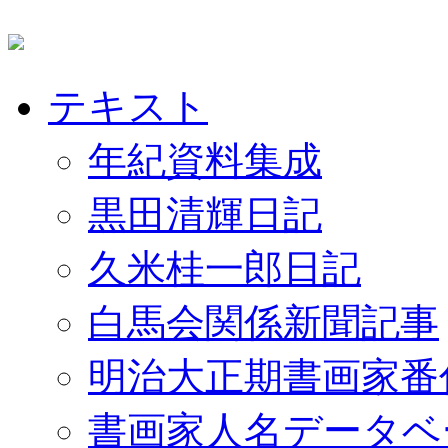
テキスト
年紀資料集成
黒田清輝日記
久米桂一郎日記
白馬会関係新聞記事
明治大正期書画家番
書画家人名データベ