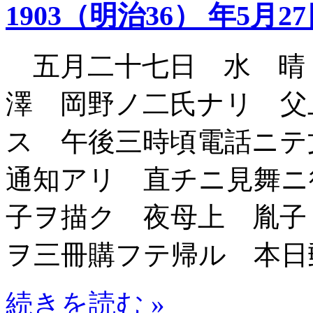
1903（明治36） 年5月2
五月二十七日 水 晴
澤 岡野ノ二氏ナリ 父
ス 午後三時頃電話ニテ
通知アリ 直チニ見舞ニ
子ヲ描ク 夜母上 胤子
ヲ三冊購フテ帰ル 本日
続きを読む »