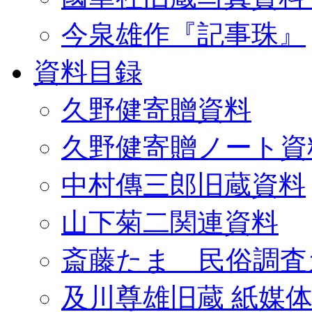
今泉雄作『記事珠』
資料目録
久野健寄贈資料
久野健寄贈ノート資
中村傳三郎旧蔵資料
山下菊二関連資料
斎藤たま 民俗調査
及川尊雄旧蔵 紙媒