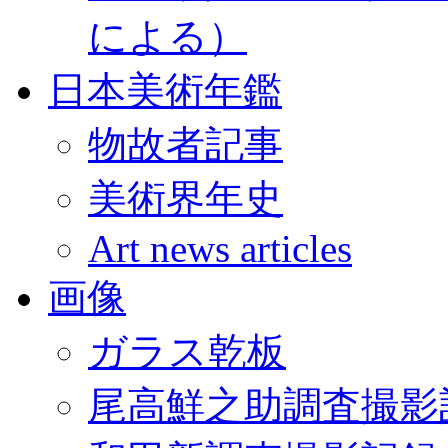
による）
日本美術年鑑
物故者記事
美術界年史
Art news articles
画像
ガラス乾板
尾高鮮之助調査撮影