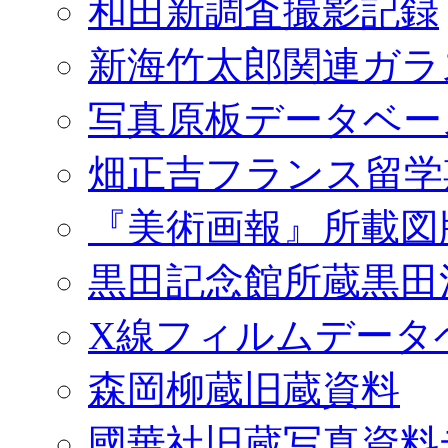
和田新調査撮影記録
新海竹太郎関連ガラ
写真原板データベー
畑正吉フランス留学
『美術画報』所載図
黒田記念館所蔵黒田
X線フィルムデータ
森岡柳蔵旧蔵資料
國華社旧蔵写真資料