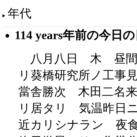
年代
114 years年前の今日
八月八日 木 昼間
リ葵橋研究所ノ工事
當舎勝次 木田二名
リ居タリ 気温昨日
近カリシナラン 夜