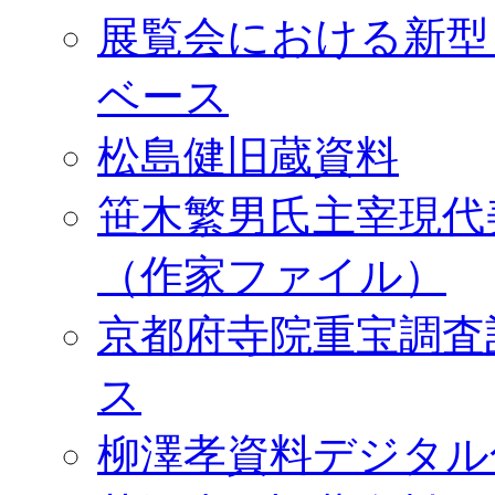
展覧会における新型
ベース
松島健旧蔵資料
笹木繁男氏主宰現代
（作家ファイル）
京都府寺院重宝調査
ス
柳澤孝資料デジタル