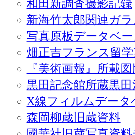
和田新調査撮影記録
新海竹太郎関連ガラ
写真原板データベー
畑正吉フランス留学
『美術画報』所載図
黒田記念館所蔵黒田
X線フィルムデータ
森岡柳蔵旧蔵資料
國華社旧蔵写真資料