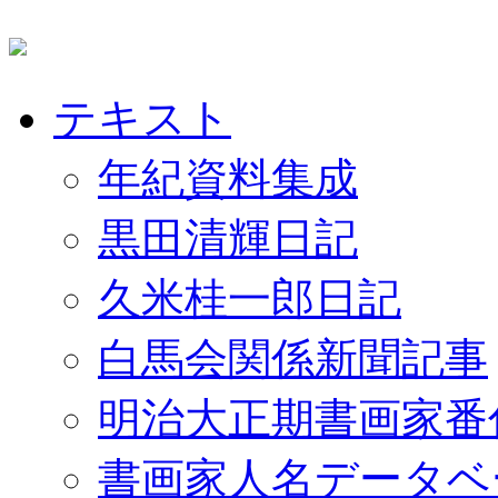
テキスト
年紀資料集成
黒田清輝日記
久米桂一郎日記
白馬会関係新聞記事
明治大正期書画家番
書画家人名データベ