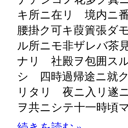
キ所ニ在リ 境内ニ
腰掛ク可キ葭簀張ダ
ル所ニモ非ザレバ茶
ナリ 社殿ヲ包囲ス
シ 四時過帰途ニ就
リタリ 夜ニ入リ遂
ヲ共ニシテ十一時頃
続きを読む »