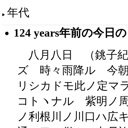
年代
124 years年前の今日
八月八日 （銚子紀
ズ 時々雨降ル 今
リシカドモ此ノ定マ
コトヽナル 紫明ノ
ノ利根川ノ川口ハ広