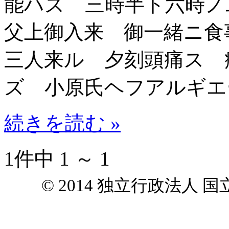
能ハズ 三時半ト六時ノ
父上御入来 御一緒ニ食
三人来ル 夕刻頭痛ス 
ズ 小原氏ヘフアルギエ
続きを読む »
1件中 1 ～ 1
© 2014 独立行政法人