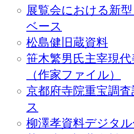
展覧会における新型
ベース
松島健旧蔵資料
笹木繁男氏主宰現代
（作家ファイル）
京都府寺院重宝調査
ス
柳澤孝資料デジタル