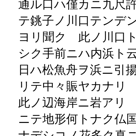
通ル口ハ僅カニ九尺
テ銚子ノ川口テンデ
ヨリ聞ク 此ノ川口
シク手前ニハ内浜ト
日ハ松魚舟ヲ浜ニ引
リテ中々賑ヤカナリ
此ノ辺海岸ニ岩アリ
ニテ地形何トナク仏
ナデシコノ花多ク真