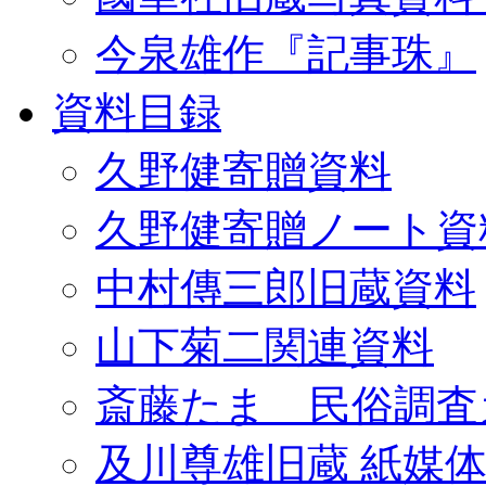
今泉雄作『記事珠』
資料目録
久野健寄贈資料
久野健寄贈ノート資
中村傳三郎旧蔵資料
山下菊二関連資料
斎藤たま 民俗調査
及川尊雄旧蔵 紙媒