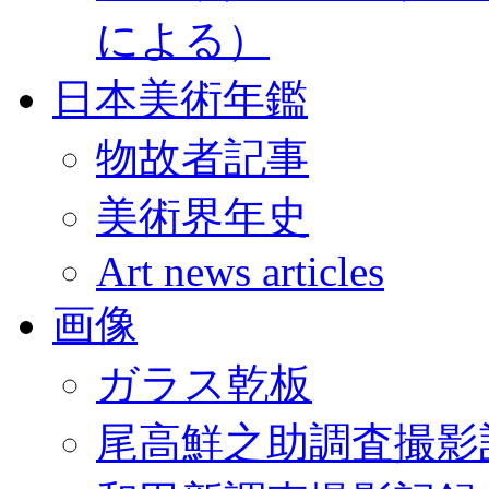
による）
日本美術年鑑
物故者記事
美術界年史
Art news articles
画像
ガラス乾板
尾高鮮之助調査撮影