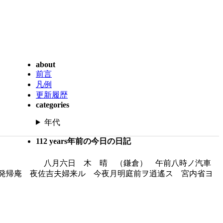
about
前言
凡例
更新履歴
categories
年代
112 years年前の今日の日記
八月六日 木 晴 （鎌倉） 午前八時ノ汽車
発帰庵 夜佐吉夫婦来ル 今夜月明庭前ヲ逍遙ス 宮内省ヨ