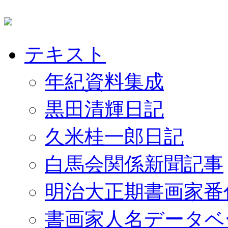
テキスト
年紀資料集成
黒田清輝日記
久米桂一郎日記
白馬会関係新聞記事
明治大正期書画家番
書画家人名データベ