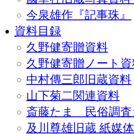
今泉雄作『記事珠』
資料目録
久野健寄贈資料
久野健寄贈ノート資
中村傳三郎旧蔵資料
山下菊二関連資料
斎藤たま 民俗調査
及川尊雄旧蔵 紙媒