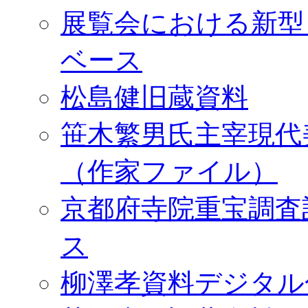
展覧会における新型
ベース
松島健旧蔵資料
笹木繁男氏主宰現代
（作家ファイル）
京都府寺院重宝調査
ス
柳澤孝資料デジタル