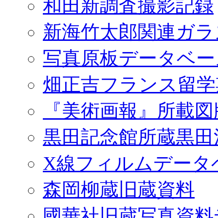
和田新調査撮影記録
新海竹太郎関連ガラ
写真原板データベー
畑正吉フランス留学
『美術画報』所載図
黒田記念館所蔵黒田
X線フィルムデータ
森岡柳蔵旧蔵資料
國華社旧蔵写真資料