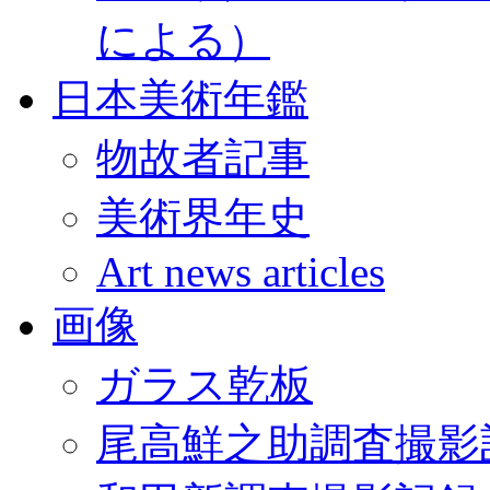
による）
日本美術年鑑
物故者記事
美術界年史
Art news articles
画像
ガラス乾板
尾高鮮之助調査撮影