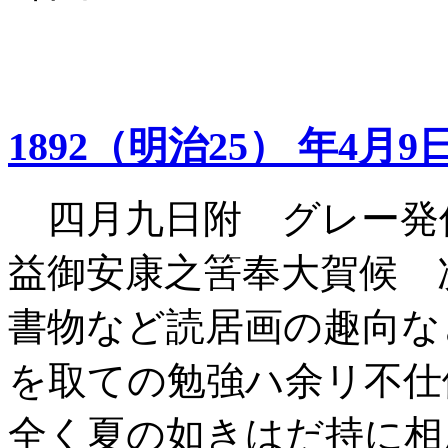
1892（明治25） 年4月9
四月九日附 グレー発
益御安康之筈奉大賀候 
書物など読居画の趣向な
を取ての勉強ハ余リ不仕
全く夏の如きはだ持に相