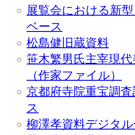
展覧会における新型
ベース
松島健旧蔵資料
笹木繁男氏主宰現代
（作家ファイル）
京都府寺院重宝調査
ス
柳澤孝資料デジタル