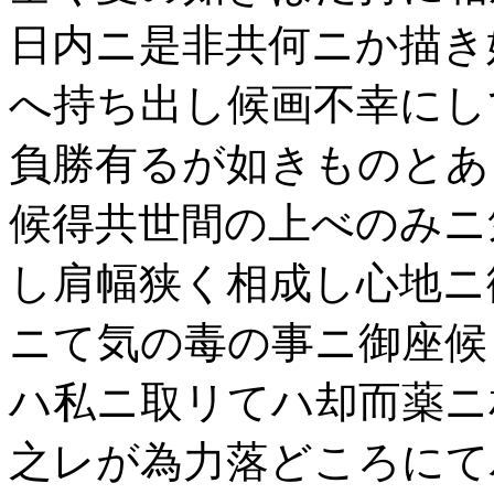
日内ニ是非共何ニか描き
へ持ち出し候画不幸にし
負勝有るが如きものとあ
候得共世間の上べのみニ
し肩幅狭く相成し心地ニ
ニて気の毒の事ニ御座候
ハ私ニ取リてハ却而薬ニ
之レが為力落どころにて