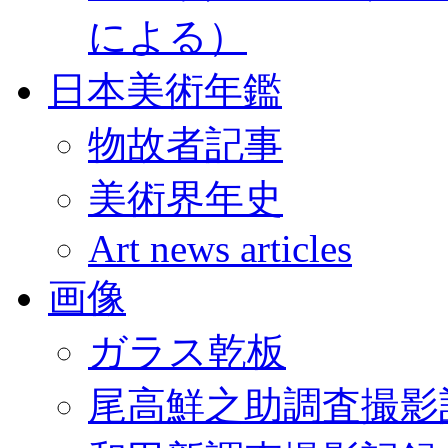
による）
日本美術年鑑
物故者記事
美術界年史
Art news articles
画像
ガラス乾板
尾高鮮之助調査撮影