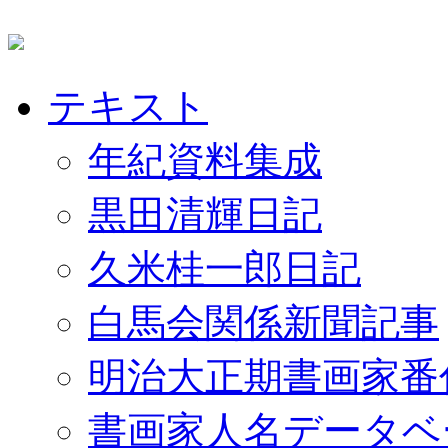
テキスト
年紀資料集成
黒田清輝日記
久米桂一郎日記
白馬会関係新聞記事
明治大正期書画家番
書画家人名データベ