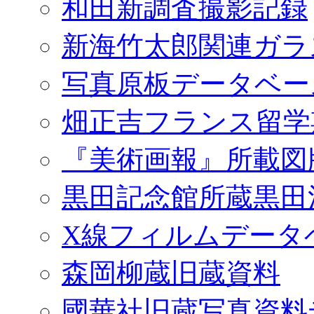
和田新調査撮影記録
新海竹太郎関連ガラ
写真原板データベー
畑正吉フランス留学
『美術画報』所載図
黒田記念館所蔵黒田
X線フィルムデータ
森岡柳蔵旧蔵資料
國華社旧蔵写真資料