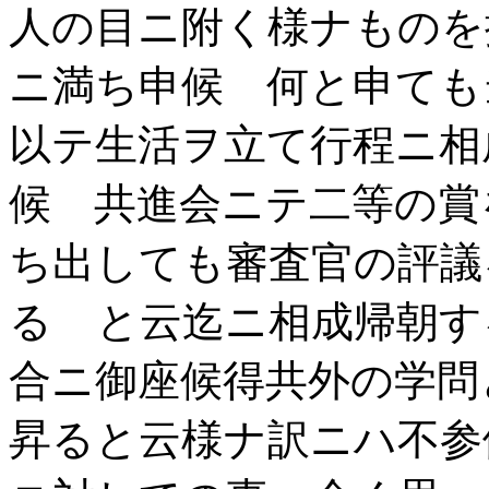
人の目ニ附く様ナものを
ニ満ち申候 何と申ても
以テ生活ヲ立て行程ニ相
候 共進会ニテ二等の賞
ち出しても審査官の評議
るゝと云迄ニ相成帰朝す
合ニ御座候得共外の学問
昇ると云様ナ訳ニハ不参