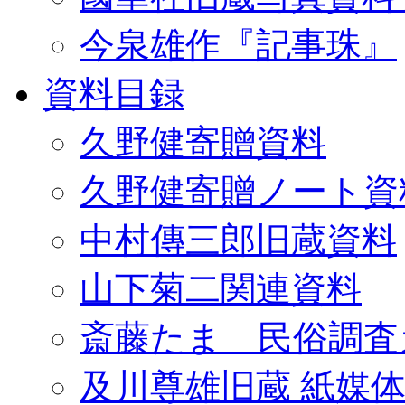
今泉雄作『記事珠』
資料目録
久野健寄贈資料
久野健寄贈ノート資
中村傳三郎旧蔵資料
山下菊二関連資料
斎藤たま 民俗調査
及川尊雄旧蔵 紙媒