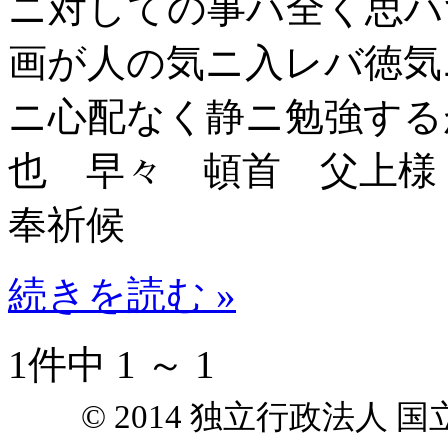
ニ対しての事ハ全く思ハ
画が人の気ニ入レバ徳気
ニ心配なく静ニ勉強する
也 早々 頓首 父上
奉祈候
続きを読む »
1件中 1 ～ 1
© 2014 独立行政法人