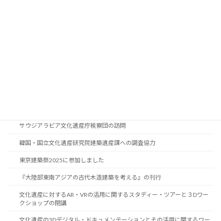
員／英ブライトン大学
【募集終了】国際研修「紙の保存と修復」2026
国際研修「紙の保存と修復」2025の閉講
オランダ文化遺産庁国際協力コーディネーターの訪問
紙の保存国際研修2025スタディーツアー
韓国・国立文化遺産研究院修復技術課研究員の訪問
国際研修「紙の保存と修復」2025の開講
サウジアラビア文化遺産庁視察団の訪問
韓国・国立文化遺産研究院建築遺産課への調査協力
東京建築祭2025に参加しました
『大陸部東南アジアの古代木造建築を考える』の刊行
文化遺産に対するAR・VRの活用に関するスタディー・ツアーと３Dワー
クショップの閉講
文化遺産の3Dデジタル・ドキュメンテーションとその活用に関するワー