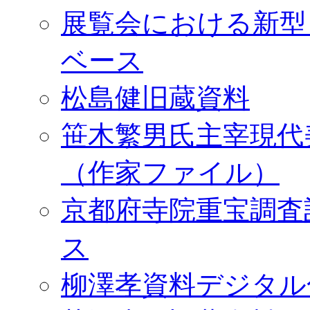
展覧会における新型
ベース
松島健旧蔵資料
笹木繁男氏主宰現代
（作家ファイル）
京都府寺院重宝調査
ス
柳澤孝資料デジタル