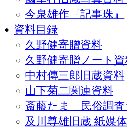
今泉雄作『記事珠』
資料目録
久野健寄贈資料
久野健寄贈ノート資
中村傳三郎旧蔵資料
山下菊二関連資料
斎藤たま 民俗調査
及川尊雄旧蔵 紙媒