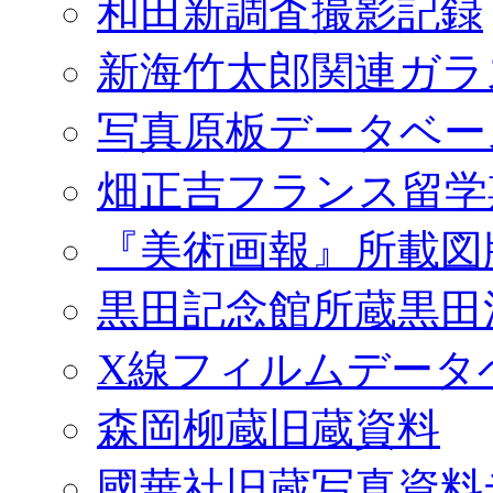
和田新調査撮影記録
新海竹太郎関連ガラ
写真原板データベー
畑正吉フランス留学
『美術画報』所載図
黒田記念館所蔵黒田
X線フィルムデータ
森岡柳蔵旧蔵資料
國華社旧蔵写真資料