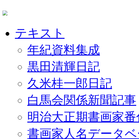
テキスト
年紀資料集成
黒田清輝日記
久米桂一郎日記
白馬会関係新聞記事
明治大正期書画家番
書画家人名データベ