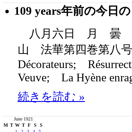
109 years年前の今日
八月六日 月 曇 
山 法華第四巻第八号
Décorateurs; Résurrec
Veuve; La Hyène enra
続きを読む »
June 1921
M
T
W
T
F
S
S
1
2
3
4
5