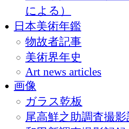
による）
日本美術年鑑
物故者記事
美術界年史
Art news articles
画像
ガラス乾板
尾高鮮之助調査撮影