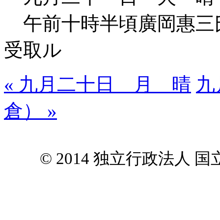
午前十時半頃廣岡惠三
受取ル
« 九月二十日 月 晴
九
倉） »
© 2014 独立行政法人