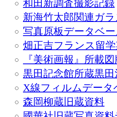
和田新調査撮影記録
新海竹太郎関連ガラ
写真原板データベー
畑正吉フランス留学
『美術画報』所載図
黒田記念館所蔵黒田
X線フィルムデータ
森岡柳蔵旧蔵資料
國華社旧蔵写真資料