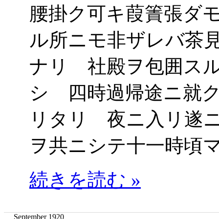
腰掛ク可キ葭簀張ダ
ル所ニモ非ザレバ茶
ナリ 社殿ヲ包囲ス
シ 四時過帰途ニ就
リタリ 夜ニ入リ遂
ヲ共ニシテ十一時頃
続きを読む »
September 1920