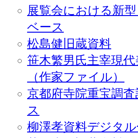
展覧会における新型
ベース
松島健旧蔵資料
笹木繁男氏主宰現代
（作家ファイル）
京都府寺院重宝調査
ス
柳澤孝資料デジタル