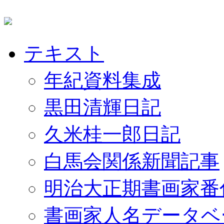
テキスト
年紀資料集成
黒田清輝日記
久米桂一郎日記
白馬会関係新聞記事
明治大正期書画家番
書画家人名データベ