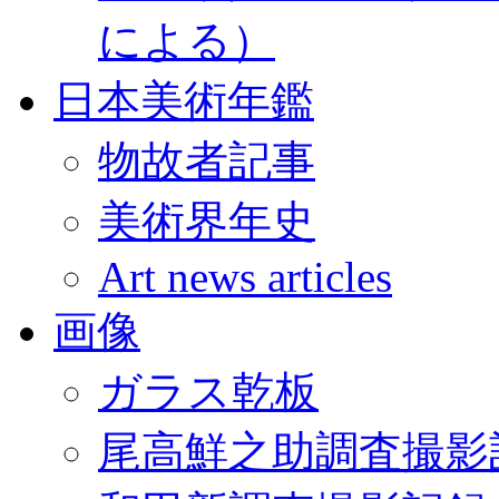
による）
日本美術年鑑
物故者記事
美術界年史
Art news articles
画像
ガラス乾板
尾高鮮之助調査撮影