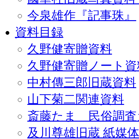
今泉雄作『記事珠』
資料目録
久野健寄贈資料
久野健寄贈ノート資
中村傳三郎旧蔵資料
山下菊二関連資料
斎藤たま 民俗調査
及川尊雄旧蔵 紙媒