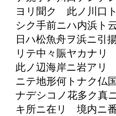
ヨリ聞ク 此ノ川口
シク手前ニハ内浜ト
日ハ松魚舟ヲ浜ニ引
リテ中々賑ヤカナリ
此ノ辺海岸ニ岩アリ
ニテ地形何トナク仏
ナデシコノ花多ク真
キ所ニ在リ 境内ニ