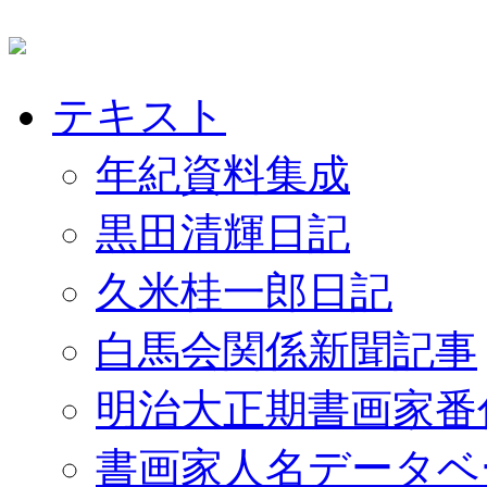
テキスト
年紀資料集成
黒田清輝日記
久米桂一郎日記
白馬会関係新聞記事
明治大正期書画家番
書画家人名データベ