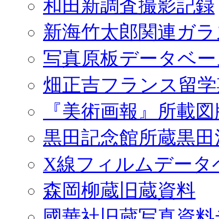
和田新調査撮影記録
新海竹太郎関連ガラ
写真原板データベー
畑正吉フランス留学
『美術画報』所載図
黒田記念館所蔵黒田
X線フィルムデータ
森岡柳蔵旧蔵資料
國華社旧蔵写真資料