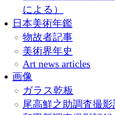
による）
日本美術年鑑
物故者記事
美術界年史
Art news articles
画像
ガラス乾板
尾高鮮之助調査撮影