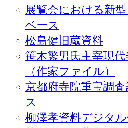
展覧会における新型
ベース
松島健旧蔵資料
笹木繁男氏主宰現代
（作家ファイル）
京都府寺院重宝調査
ス
柳澤孝資料デジタル