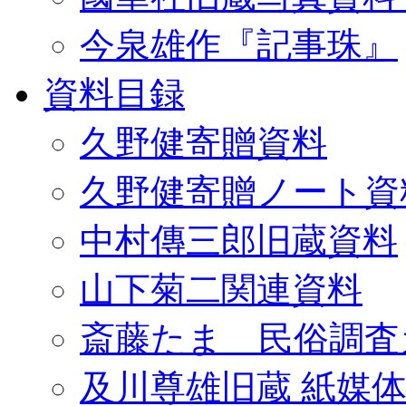
今泉雄作『記事珠』
資料目録
久野健寄贈資料
久野健寄贈ノート資
中村傳三郎旧蔵資料
山下菊二関連資料
斎藤たま 民俗調査
及川尊雄旧蔵 紙媒