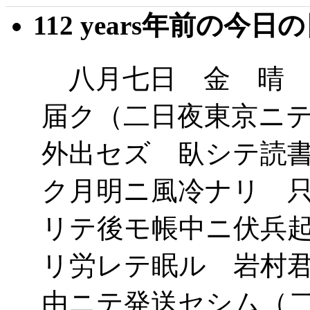
112 years年前の今日
八月七日 金 晴 
届ク（二日夜東京ニ
外出セズ 臥シテ読
ク月明ニ風冷ナリ 
リテ後モ帳中ニ伏兵
リ労レテ眠ル 岩村
由ニテ発送セシム（