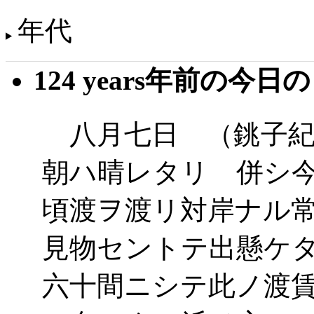
年代
124 years年前の今日
八月七日 （銚子紀
朝ハ晴レタリ 併シ
頃渡ヲ渡リ対岸ナル
見物セントテ出懸ケ
六十間ニシテ此ノ渡