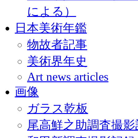
による）
日本美術年鑑
物故者記事
美術界年史
Art news articles
画像
ガラス乾板
尾高鮮之助調査撮影