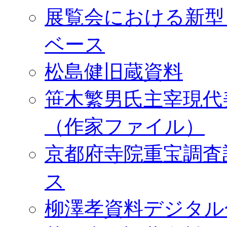
展覧会における新型
ベース
松島健旧蔵資料
笹木繁男氏主宰現代
（作家ファイル）
京都府寺院重宝調査
ス
柳澤孝資料デジタル