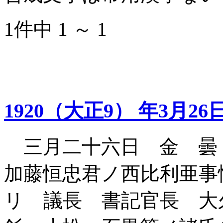
1件中 1 ～ 1
1920（大正9） 年3月26
三月二十六日 金 曇
加藤恒忠君ノ西比利亜事
リ 議長 書記官長 大