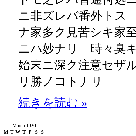
ニ非ズレバ番外トス
ナ家多ク見苦シキ家
ニハ妙ナリ 時々臭
始末ニ深ク注意セザ
リ勝ノコトナリ
続きを読む »
March 1920
M
T
W
T
F
S
S