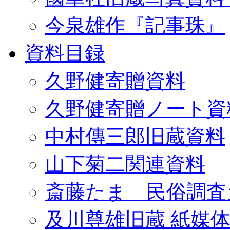
今泉雄作『記事珠』
資料目録
久野健寄贈資料
久野健寄贈ノート資
中村傳三郎旧蔵資料
山下菊二関連資料
斎藤たま 民俗調査
及川尊雄旧蔵 紙媒