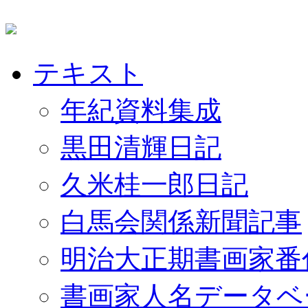
テキスト
年紀資料集成
黒田清輝日記
久米桂一郎日記
白馬会関係新聞記事
明治大正期書画家番
書画家人名データベ