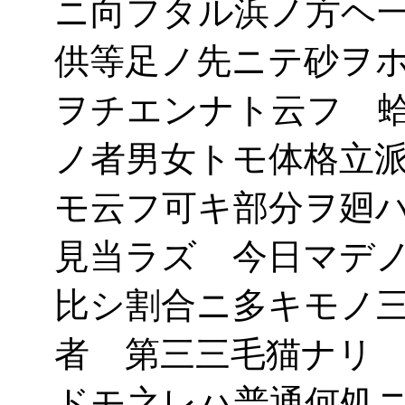
ニ向フタル浜ノ方ヘ
供等足ノ先ニテ砂ヲ
ヲチエンナト云フ 
ノ者男女トモ体格立
モ云フ可キ部分ヲ廻
見当ラズ 今日マデ
比シ割合ニ多キモノ
者 第三三毛猫ナリ
ドモ之レハ普通何処