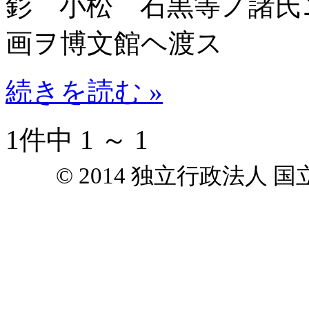
釤 小松 石黒等ノ諸氏
画ヲ博文館ヘ渡ス
続きを読む »
1件中 1 ～ 1
© 2014 独立行政法人