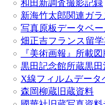
和田新調査撮影記録
新海竹太郎関連ガラ
写真原板データベー
畑正吉フランス留学
『美術画報』所載図
黒田記念館所蔵黒田
X線フィルムデータ
森岡柳蔵旧蔵資料
國華社旧蔵写真資料