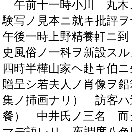
午前十一時小川 丸木
験写ノ見本ニ就キ批評ヲ
午後一時上野精養軒ニ到
史風俗ノ一科ヲ新設ス
四時半樺山家ヘ赴キ伯ニ
贈呈シ若夫人ノ肖像ヲ鉛
集ノ挿画ナリ） 訪客ハ
餐） 中井氏ノ三名 而
マデ語レリ 夜調度八色