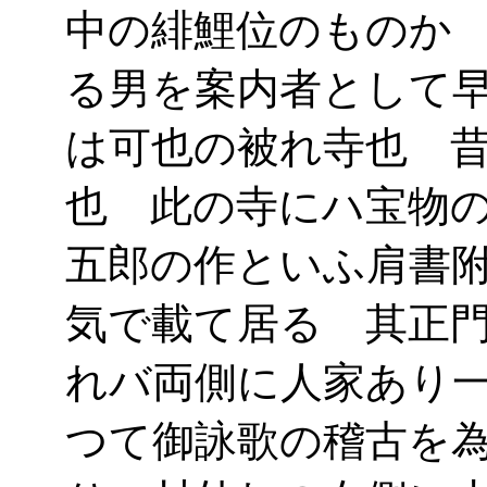
中の緋鯉位のものか
る男を案内者として
は可也の被れ寺也 
也 此の寺にハ宝物
五郎の作といふ肩書
気で載て居る 其正
れバ両側に人家あり
つて御詠歌の稽古を