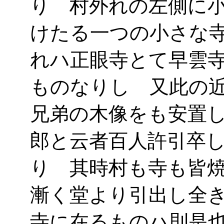
り 村外れの左側に
けたる一つの小さな
れハ正眼寺とて早雲
ものなりし 又此の
兄弟の木像をも安置
郎と云者百人許引卒
り 其時村も寺も皆
漸く堂より引出し全
寺に在るものハ則是