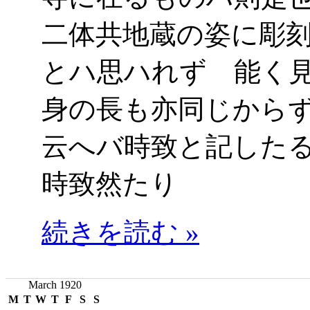
二体共地蔵の姿に彫
とハ思ハれず 能く
身の長も亦同じから
云へバ時致と記した
時致然たり
続きを読む »
March 1920
M
T
W
T
F
S
S