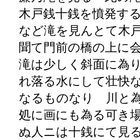
木戸銭十銭を憤発す
など滝を見んとて木
聞て門前の橋の上に
滝は少しく斜面に為
れ落る水にして壮快
なるものなり 川と
処に画にも為る可き
ぬ人ニは十銭にて見