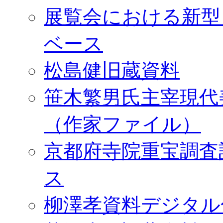
展覧会における新型
ベース
松島健旧蔵資料
笹木繁男氏主宰現代
（作家ファイル）
京都府寺院重宝調査
ス
柳澤孝資料デジタル