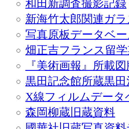
和田新調査撮影記録
新海竹太郎関連ガラ
写真原板データベー
畑正吉フランス留学
『美術画報』所載図
黒田記念館所蔵黒田
X線フィルムデータ
森岡柳蔵旧蔵資料
國華社旧蔵写真資料