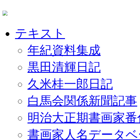
テキスト
年紀資料集成
黒田清輝日記
久米桂一郎日記
白馬会関係新聞記事
明治大正期書画家番
書画家人名データベ