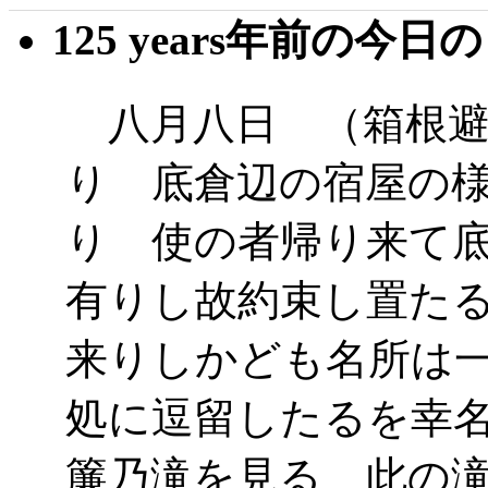
125 years年前の今日
八月八日 （箱根避
り 底倉辺の宿屋の
り 使の者帰り来て
有りし故約束し置た
来りしかども名所は
処に逗留したるを幸
簾乃滝を見る 此の