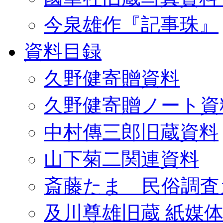
今泉雄作『記事珠』
資料目録
久野健寄贈資料
久野健寄贈ノート資
中村傳三郎旧蔵資料
山下菊二関連資料
斎藤たま 民俗調査
及川尊雄旧蔵 紙媒