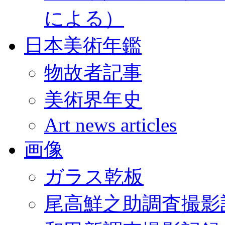
による）
日本美術年鑑
物故者記事
美術界年史
Art news articles
画像
ガラス乾板
尾高鮮之助調査撮影