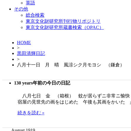
英語
その他
総合検索
東京文化財研究所刊行物リポジトリ
東京文化財研究所蔵書検索（OPAC）
HOME
>
黒田清輝日記
>
八月十一日 月 晴 風涼シク月モヨシ （鎌倉）
130 years年前の今日の日記
八月七日 金 （箱根） 蚊が居らずニ非常ニ愉快
宿屋の見世先の画をはじめた 午後も其画をかいた 
続きを読む »
August 1919