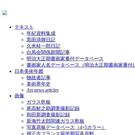
テキスト
年紀資料集成
黒田清輝日記
久米桂一郎日記
白馬会関係新聞記事
明治大正期書画家番付データベース
書画家人名データベース（明治大正期書画家番付
日本美術年鑑
物故者記事
美術界年史
Art news articles
画像
ガラス乾板
尾高鮮之助調査撮影記録
和田新調査撮影記録
新海竹太郎関連ガラス乾板
写真原板データベース（4×5カラー）
畑正吉フランス留学期写真資料