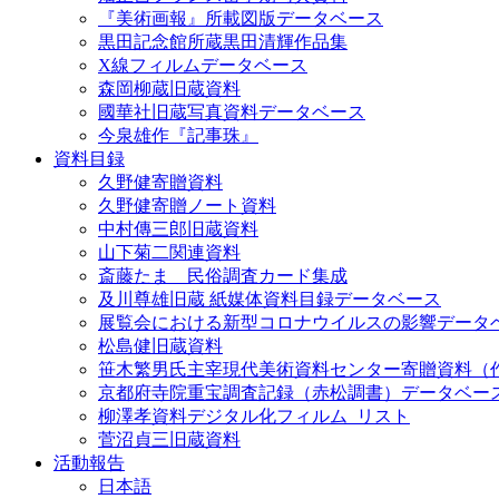
『美術画報』所載図版データベース
黒田記念館所蔵黒田清輝作品集
X線フィルムデータベース
森岡柳蔵旧蔵資料
國華社旧蔵写真資料データベース
今泉雄作『記事珠』
資料目録
久野健寄贈資料
久野健寄贈ノート資料
中村傳三郎旧蔵資料
山下菊二関連資料
斎藤たま 民俗調査カード集成
及川尊雄旧蔵 紙媒体資料目録データベース
展覧会における新型コロナウイルスの影響データ
松島健旧蔵資料
笹木繁男氏主宰現代美術資料センター寄贈資料（
京都府寺院重宝調査記録（赤松調書）データベー
柳澤孝資料デジタル化フィルム_リスト
菅沼貞三旧蔵資料
活動報告
日本語