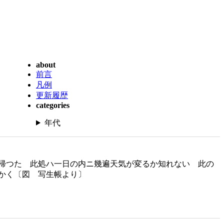
about
前言
凡例
更新履歴
categories
年代
帰つた 此処ハ一日の内ニ幾遍天気が変るか知れない 此の
かく〔図 写生帳より〕