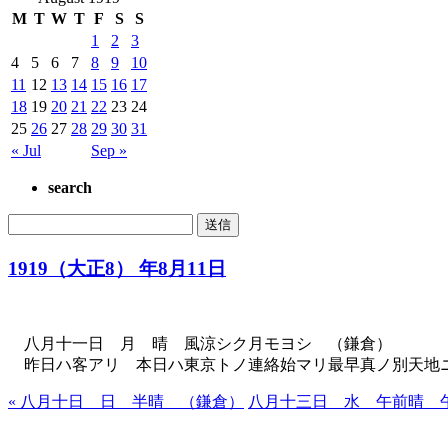
M
T
W
T
F
S
S
1
2
3
4
5
6
7
8
9
10
11
12
13
14
15
16
17
18
19
20
21
22
23
24
25
26
27
28
29
30
31
« Jul
Sep »
search
1919（大正8） 年8月11日
八月十一日 月 晴 風涼シク月モヨシ （鎌倉）
昨日ハ客アリ 本日ハ東京トノ連絡始マリ最早真ノ別天地
« 八月十日 日 半晴 （鎌倉）
八月十三日 水 午前晴 午