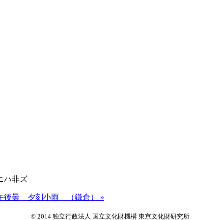
ニハ非ズ
後曇 夕刻小雨 （鎌倉） »
© 2014 独立行政法人 国立文化財機構 東京文化財研究所