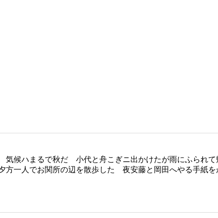
 気候ハまるで秋だ 小代と舟こぎニ出かけたが雨にふられて
夕方一人でお関所の辺を散歩した 夜安藤と岡田へやる手紙を