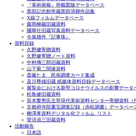
『美術画報』所載図版データベース
黒田記念館所蔵黒田清輝作品集
X線フィルムデータベース
森岡柳蔵旧蔵資料
國華社旧蔵写真資料データベース
今泉雄作『記事珠』
資料目録
久野健寄贈資料
久野健寄贈ノート資料
中村傳三郎旧蔵資料
山下菊二関連資料
斎藤たま 民俗調査カード集成
及川尊雄旧蔵 紙媒体資料目録データベース
展覧会における新型コロナウイルスの影響データ
松島健旧蔵資料
笹木繁男氏主宰現代美術資料センター寄贈資料（
京都府寺院重宝調査記録（赤松調書）データベー
柳澤孝資料デジタル化フィルム_リスト
菅沼貞三旧蔵資料
活動報告
日本語