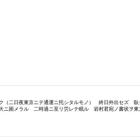
ク（二日夜東京ニテ通運ニ托シタルモノ） 終日外出セズ 臥
大ニ困メラル 二時過ニ至リ労レテ眠ル 岩村君宛ノ書状ヲ東