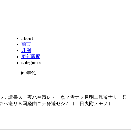
about
前言
凡例
更新履歴
categories
年代
シテ読書ス 夜ハ空晴レテ一点ノ雲ナク月明ニ風冷ナリ 只
京へ送リ米国経由ニテ発送セシム（二日夜附ノモノ）