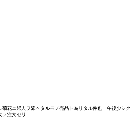
ル菊花ニ婦人ヲ添ヘタルモノ売品ト為リタル件也 午後少シク
杖ヲ注文セリ