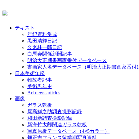
テキスト
年紀資料集成
黒田清輝日記
久米桂一郎日記
白馬会関係新聞記事
明治大正期書画家番付データベース
書画家人名データベース（明治大正期書画家番付
日本美術年鑑
物故者記事
美術界年史
Art news articles
画像
ガラス乾板
尾高鮮之助調査撮影記録
和田新調査撮影記録
新海竹太郎関連ガラス乾板
写真原板データベース（4×5カラー）
畑正吉フランス留学期写真資料