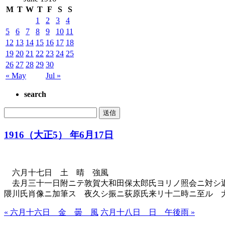
M
T
W
T
F
S
S
1
2
3
4
5
6
7
8
9
10
11
12
13
14
15
16
17
18
19
20
21
22
23
24
25
26
27
28
29
30
« May
Jul »
search
1916（大正5） 年6月17日
六月十七日 土 晴 強風
去月三十一日附ニテ敦賀大和田保太郎氏ヨリノ照会ニ対シ返
隈川氏肖像ニ加筆ス 夜久シ振ニ荻原氏来リ十二時ニ至ル 
« 六月十六日 金 曇 風
六月十八日 日 午後雨 »