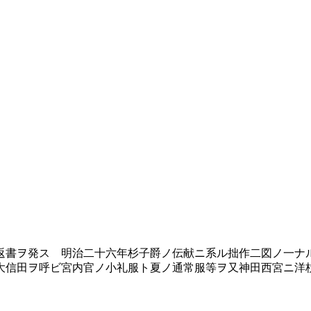
書ヲ発ス 明治二十六年杉子爵ノ伝献ニ系ル拙作二図ノ一ナ
大信田ヲ呼ビ宮内官ノ小礼服ト夏ノ通常服等ヲ又神田西宮ニ洋