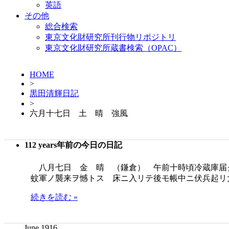
英語
その他
総合検索
東京文化財研究所刊行物リポジトリ
東京文化財研究所蔵書検索（OPAC）
HOME
>
黒田清輝日記
>
六月十七日 土 晴 強風
112 years年前の今日の日記
八月七日 金 晴 （鎌倉） 午前十時頃冷蔵庫届
蚊軍ノ襲来ヲ憾トス 床ニ入リテ後モ帳中ニ伏兵起リ
続きを読む »
June 1916