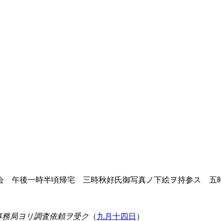
 午後一時半頃帰宅 三時秋好氏御写真ノ下絵ヲ持参ス 五
事務局ヨリ調査依頼ヲ受ク
（
九月十四日
）