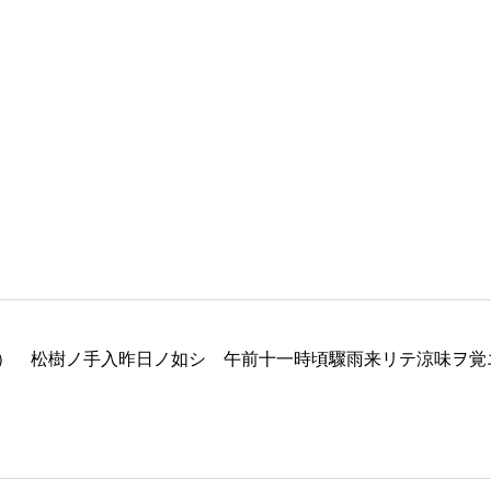
） 松樹ノ手入昨日ノ如シ 午前十一時頃驟雨来リテ涼味ヲ覚