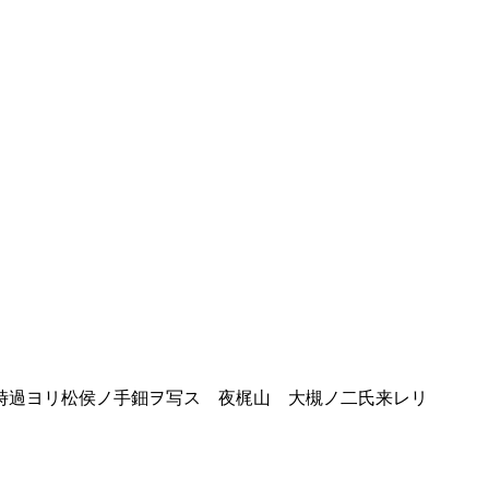
時過ヨリ松侯ノ手鈿ヲ写ス 夜梶山 大槻ノ二氏来レリ