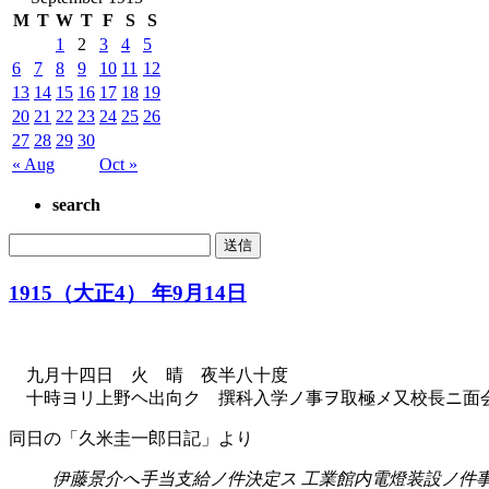
M
T
W
T
F
S
S
1
2
3
4
5
6
7
8
9
10
11
12
13
14
15
16
17
18
19
20
21
22
23
24
25
26
27
28
29
30
« Aug
Oct »
search
1915（大正4） 年9月14日
九月十四日 火 晴 夜半八十度
十時ヨリ上野ヘ出向ク 撰科入学ノ事ヲ取極メ又校長ニ面会
同日の「久米圭一郎日記」より
伊藤景介へ手当支給ノ件決定ス 工業館内電燈装設ノ件