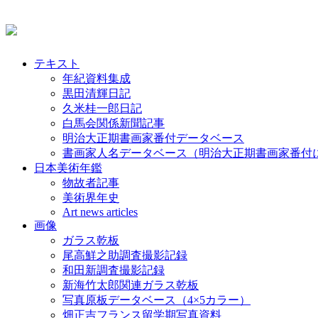
テキスト
年紀資料集成
黒田清輝日記
久米桂一郎日記
白馬会関係新聞記事
明治大正期書画家番付データベース
書画家人名データベース（明治大正期書画家番付
日本美術年鑑
物故者記事
美術界年史
Art news articles
画像
ガラス乾板
尾高鮮之助調査撮影記録
和田新調査撮影記録
新海竹太郎関連ガラス乾板
写真原板データベース（4×5カラー）
畑正吉フランス留学期写真資料