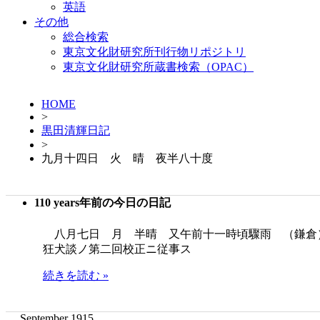
英語
その他
総合検索
東京文化財研究所刊行物リポジトリ
東京文化財研究所蔵書検索（OPAC）
HOME
>
黒田清輝日記
>
九月十四日 火 晴 夜半八十度
110 years年前の今日の日記
八月七日 月 半晴 又午前十一時頃驟雨 （鎌倉
狂犬談ノ第二回校正ニ従事ス
続きを読む »
September 1915