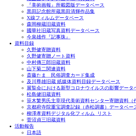
『美術画報』所載図版データベース
黒田記念館所蔵黒田清輝作品集
X線フィルムデータベース
森岡柳蔵旧蔵資料
國華社旧蔵写真資料データベース
今泉雄作『記事珠』
資料目録
久野健寄贈資料
久野健寄贈ノート資料
中村傳三郎旧蔵資料
山下菊二関連資料
斎藤たま 民俗調査カード集成
及川尊雄旧蔵 紙媒体資料目録データベース
展覧会における新型コロナウイルスの影響データ
松島健旧蔵資料
笹木繁男氏主宰現代美術資料センター寄贈資料（
京都府寺院重宝調査記録（赤松調書）データベー
柳澤孝資料デジタル化フィルム_リスト
菅沼貞三旧蔵資料
活動報告
日本語