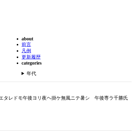
about
前言
凡例
更新履歴
categories
年代
エタレドモ午後ヨリ夜ヘ掛ケ無風ニテ暑シ 午後専ラ千勝氏