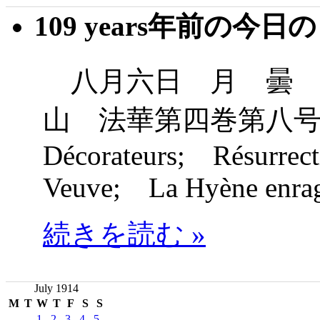
109 years年前の今日
八月六日 月 曇 
山 法華第四巻第八号
Décorateurs; Résurrec
Veuve; La Hyène enra
続きを読む »
July 1914
M
T
W
T
F
S
S
1
2
3
4
5