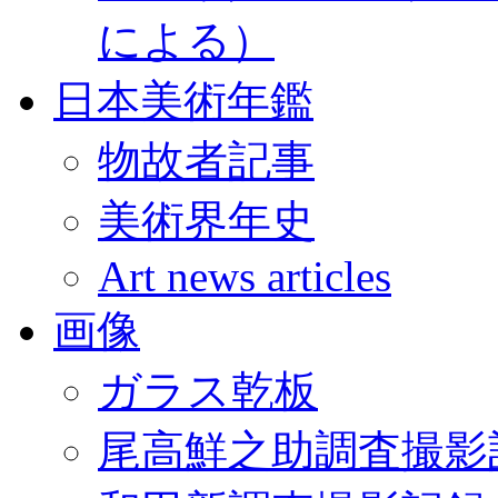
による）
日本美術年鑑
物故者記事
美術界年史
Art news articles
画像
ガラス乾板
尾高鮮之助調査撮影