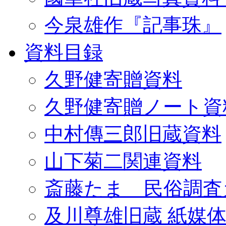
今泉雄作『記事珠』
資料目録
久野健寄贈資料
久野健寄贈ノート資
中村傳三郎旧蔵資料
山下菊二関連資料
斎藤たま 民俗調査
及川尊雄旧蔵 紙媒