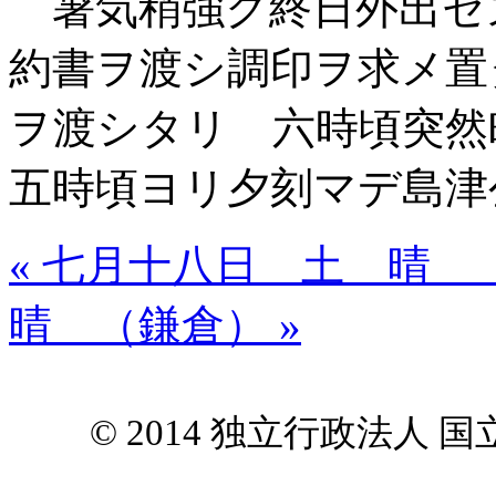
暑気稍強ク終日外出セ
約書ヲ渡シ調印ヲ求メ置
ヲ渡シタリ 六時頃突然
五時頃ヨリ夕刻マデ島津
« 七月十八日 土 晴 
晴 （鎌倉） »
© 2014 独立行政法人