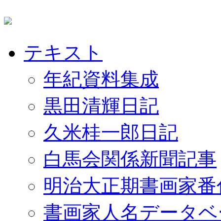
テキスト
年紀資料集成
黒田清輝日記
久米桂一郎日記
白馬会関係新聞記事
明治大正期書画家番
書画家人名データベ