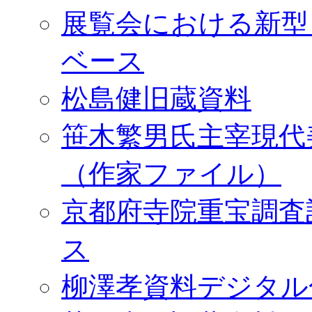
展覧会における新型
ベース
松島健旧蔵資料
笹木繁男氏主宰現代
（作家ファイル）
京都府寺院重宝調査
ス
柳澤孝資料デジタル