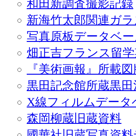
和田新調査撮影記録
新海竹太郎関連ガラ
写真原板データベー
畑正吉フランス留学
『美術画報』所載図
黒田記念館所蔵黒田
X線フィルムデータ
森岡柳蔵旧蔵資料
國華社旧蔵写真資料