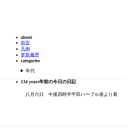
about
前言
凡例
更新履歴
categories
年代
134 years年前の今日の日記
八月六日 午後四時半平田ハーブル港より着