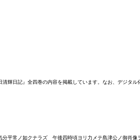
田清輝日記』全四巻の内容を掲載しています。なお、デジタル
分平常ノ如クナラズ 午後四時頃ヨリ力メテ島津公ノ御肖像