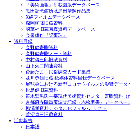
『美術画報』所載図版データベース
黒田記念館所蔵黒田清輝作品集
X線フィルムデータベース
森岡柳蔵旧蔵資料
國華社旧蔵写真資料データベース
今泉雄作『記事珠』
資料目録
久野健寄贈資料
久野健寄贈ノート資料
中村傳三郎旧蔵資料
山下菊二関連資料
斎藤たま 民俗調査カード集成
及川尊雄旧蔵 紙媒体資料目録データベース
展覧会における新型コロナウイルスの影響データ
松島健旧蔵資料
笹木繁男氏主宰現代美術資料センター寄贈資料（
京都府寺院重宝調査記録（赤松調書）データベー
柳澤孝資料デジタル化フィルム_リスト
菅沼貞三旧蔵資料
活動報告
日本語