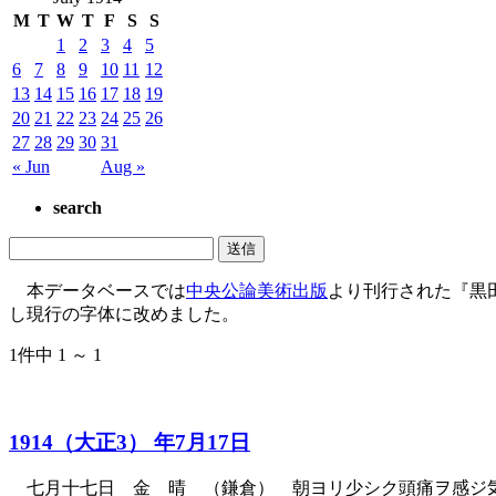
M
T
W
T
F
S
S
1
2
3
4
5
6
7
8
9
10
11
12
13
14
15
16
17
18
19
20
21
22
23
24
25
26
27
28
29
30
31
« Jun
Aug »
search
本データベースでは
中央公論美術出版
より刊行された『黒
し現行の字体に改めました。
1件中 1 ～ 1
1914（大正3） 年7月17日
七月十七日 金 晴 （鎌倉） 朝ヨリ少シク頭痛ヲ感ジ気