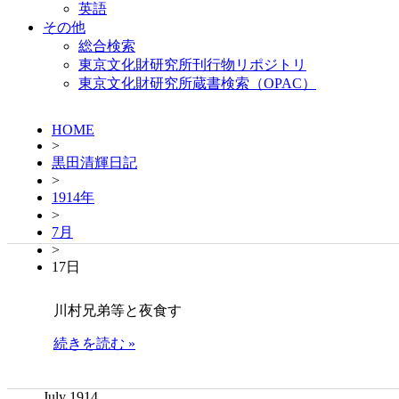
英語
その他
総合検索
東京文化財研究所刊行物リポジトリ
東京文化財研究所蔵書検索（OPAC）
HOME
>
黒田清輝日記
>
1914年
>
7月
>
17日
川村兄弟等と夜食す
続きを読む »
July 1914