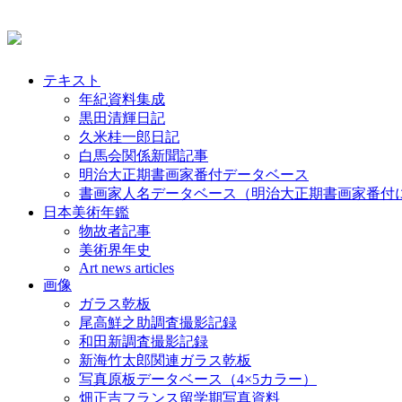
テキスト
年紀資料集成
黒田清輝日記
久米桂一郎日記
白馬会関係新聞記事
明治大正期書画家番付データベース
書画家人名データベース（明治大正期書画家番付
日本美術年鑑
物故者記事
美術界年史
Art news articles
画像
ガラス乾板
尾高鮮之助調査撮影記録
和田新調査撮影記録
新海竹太郎関連ガラス乾板
写真原板データベース（4×5カラー）
畑正吉フランス留学期写真資料