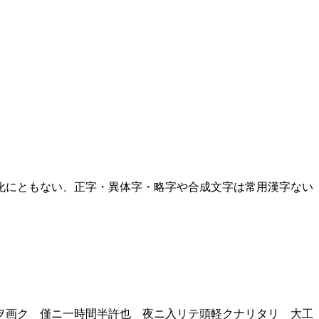
化にともない、正字・異体字・略字や合成文字は常用漢字ない
ヲ画ク 僅ニ一時間半許也 夜ニ入リテ頭軽クナリタリ 大工