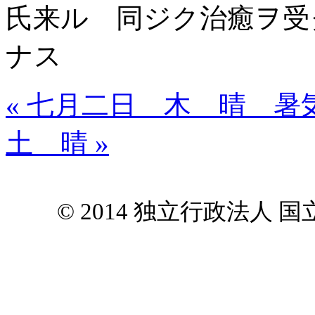
氏来ル 同ジク治癒ヲ受
ナス
« 七月二日 木 晴 暑
土 晴 »
© 2014 独立行政法人