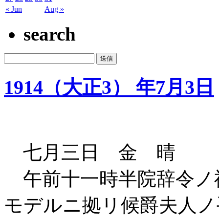
« Jun
Aug »
search
1914（大正3） 年7月3日
七月三日 金 晴
午前十一時半院辞令ノ
モデルニ拠リ候爵夫人ノ