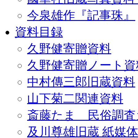
今泉雄作『記事珠』
資料目録
久野健寄贈資料
久野健寄贈ノート資
中村傳三郎旧蔵資料
山下菊二関連資料
斎藤たま 民俗調査
及川尊雄旧蔵 紙媒