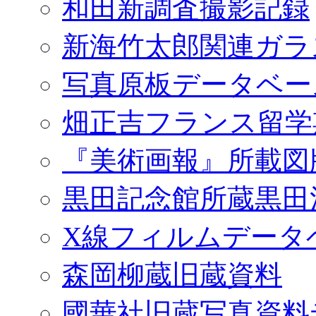
和田新調査撮影記録
新海竹太郎関連ガラ
写真原板データベー
畑正吉フランス留学
『美術画報』所載図
黒田記念館所蔵黒田
X線フィルムデータ
森岡柳蔵旧蔵資料
國華社旧蔵写真資料