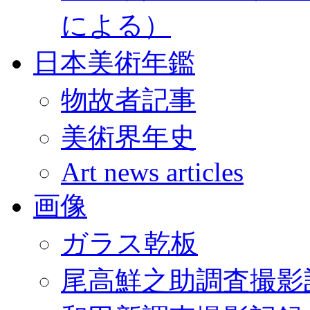
による）
日本美術年鑑
物故者記事
美術界年史
Art news articles
画像
ガラス乾板
尾高鮮之助調査撮影