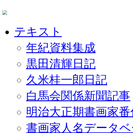
テキスト
年紀資料集成
黒田清輝日記
久米桂一郎日記
白馬会関係新聞記事
明治大正期書画家番
書画家人名データベ