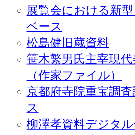
展覧会における新型
ベース
松島健旧蔵資料
笹木繁男氏主宰現代
（作家ファイル）
京都府寺院重宝調査
ス
柳澤孝資料デジタル