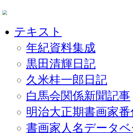
テキスト
年紀資料集成
黒田清輝日記
久米桂一郎日記
白馬会関係新聞記事
明治大正期書画家番
書画家人名データベ