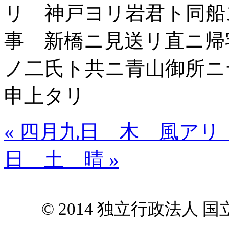
リ 神戸ヨリ岩君ト同船
事 新橋ニ見送リ直ニ帰
ノ二氏ト共ニ青山御所ニ
申上タリ
« 四月九日 木 風ア
日 土 晴 »
© 2014 独立行政法人