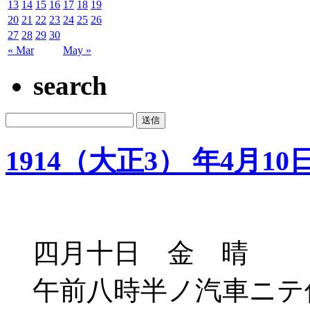
13
14
15
16
17
18
19
20
21
22
23
24
25
26
27
28
29
30
« Mar
May »
search
1914（大正3） 年4月10
四月十日 金 晴
午前八時半ノ汽車ニテ