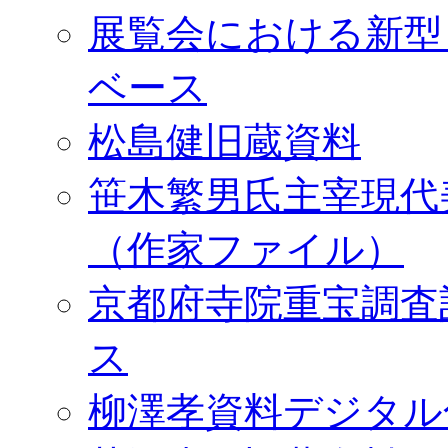
展覧会における新型
ベース
松島健旧蔵資料
笹木繁男氏主宰現代
（作家ファイル）
京都府寺院重宝調査
ス
柳澤孝資料デジタル