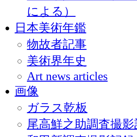
による）
日本美術年鑑
物故者記事
美術界年史
Art news articles
画像
ガラス乾板
尾高鮮之助調査撮影