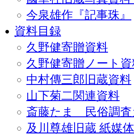
今泉雄作『記事珠』
資料目録
久野健寄贈資料
久野健寄贈ノート資
中村傳三郎旧蔵資料
山下菊二関連資料
斎藤たま 民俗調査
及川尊雄旧蔵 紙媒