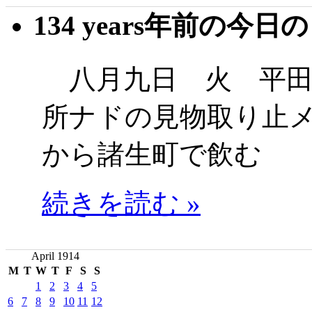
134 years年前の今日
八月九日 火 平田
所ナドの見物取り止
から諸生町で飲む
続きを読む »
April 1914
M
T
W
T
F
S
S
1
2
3
4
5
6
7
8
9
10
11
12