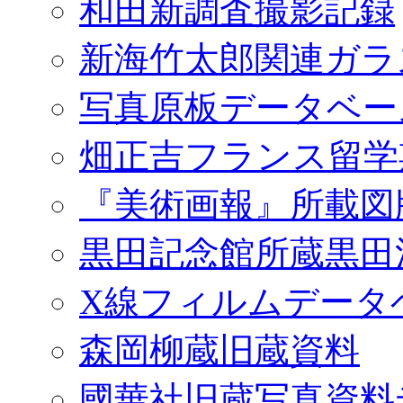
和田新調査撮影記録
新海竹太郎関連ガラ
写真原板データベー
畑正吉フランス留学
『美術画報』所載図
黒田記念館所蔵黒田
X線フィルムデータ
森岡柳蔵旧蔵資料
國華社旧蔵写真資料