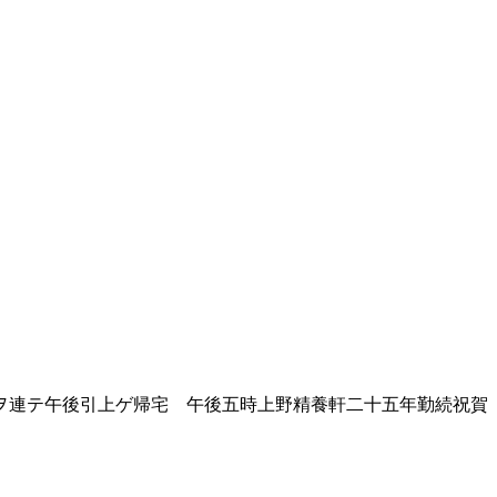
ヲ連テ午後引上ゲ帰宅 午後五時上野精養軒二十五年勤続祝賀