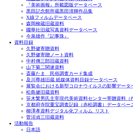
『美術画報』所載図版データベース
黒田記念館所蔵黒田清輝作品集
X線フィルムデータベース
森岡柳蔵旧蔵資料
國華社旧蔵写真資料データベース
今泉雄作『記事珠』
資料目録
久野健寄贈資料
久野健寄贈ノート資料
中村傳三郎旧蔵資料
山下菊二関連資料
斎藤たま 民俗調査カード集成
及川尊雄旧蔵 紙媒体資料目録データベース
展覧会における新型コロナウイルスの影響データ
松島健旧蔵資料
笹木繁男氏主宰現代美術資料センター寄贈資料（
京都府寺院重宝調査記録（赤松調書）データベー
柳澤孝資料デジタル化フィルム_リスト
菅沼貞三旧蔵資料
活動報告
日本語