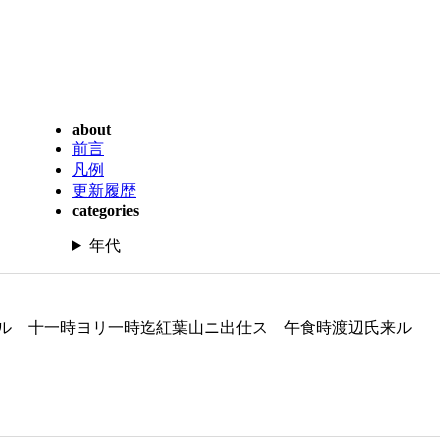
about
前言
凡例
更新履歴
categories
年代
取ル 十一時ヨリ一時迄紅葉山ニ出仕ス 午食時渡辺氏来ル