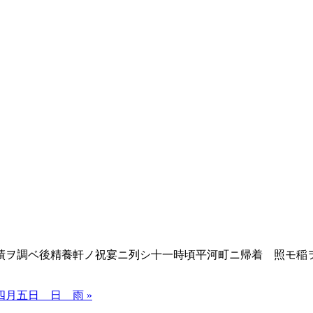
ヲ調ベ後精養軒ノ祝宴ニ列シ十一時頃平河町ニ帰着 照モ稲
四月五日 日 雨 »