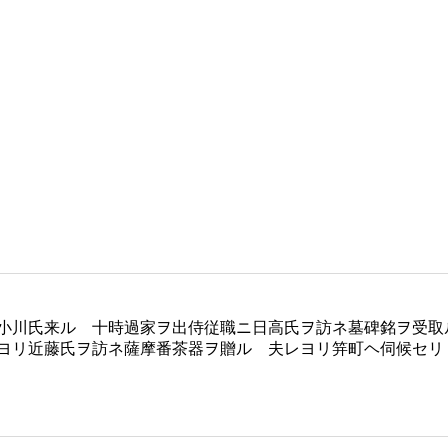
小川氏来ル 十時過家ヲ出侍従職ニ日高氏ヲ訪ネ墓碑銘ヲ受
ヨリ近藤氏ヲ訪ネ薩摩番茶器ヲ贈ル 夫レヨリ笄町ヘ伺候セリ