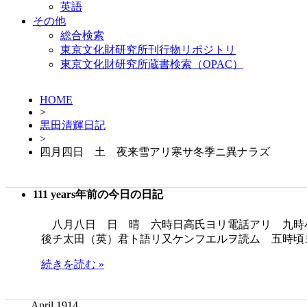
英語
その他
総合検索
東京文化財研究所刊行物リポジトリ
東京文化財研究所蔵書検索（OPAC）
HOME
>
黒田清輝日記
>
四月四日 土 夜来雪アリ寒サ冬季ニ異ナラズ
111 years年前の今日の日記
八月八日 日 晴 六時日高氏ヨリ電話アリ 九時
後チ太田（英）君ト語リ又ケンフエルヲ読ム 五時頃
続きを読む »
April 1914