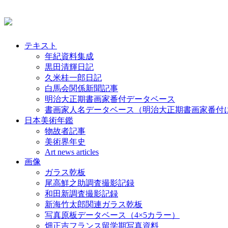
テキスト
年紀資料集成
黒田清輝日記
久米桂一郎日記
白馬会関係新聞記事
明治大正期書画家番付データベース
書画家人名データベース（明治大正期書画家番付
日本美術年鑑
物故者記事
美術界年史
Art news articles
画像
ガラス乾板
尾高鮮之助調査撮影記録
和田新調査撮影記録
新海竹太郎関連ガラス乾板
写真原板データベース（4×5カラー）
畑正吉フランス留学期写真資料