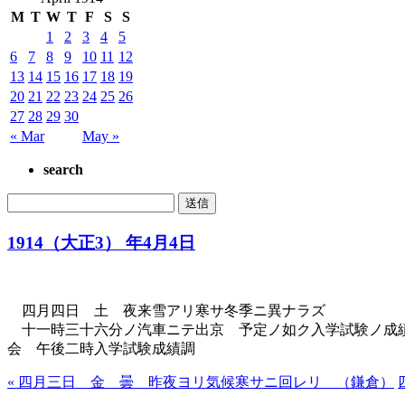
M
T
W
T
F
S
S
1
2
3
4
5
6
7
8
9
10
11
12
13
14
15
16
17
18
19
20
21
22
23
24
25
26
27
28
29
30
« Mar
May »
search
1914（大正3） 年4月4日
四月四日 土 夜来雪アリ寒サ冬季ニ異ナラズ
十一時三十六分ノ汽車ニテ出京 予定ノ如ク入学試験ノ成績
会 午後二時入学試験成績調
« 四月三日 金 曇 昨夜ヨリ気候寒サニ回レリ （鎌倉）