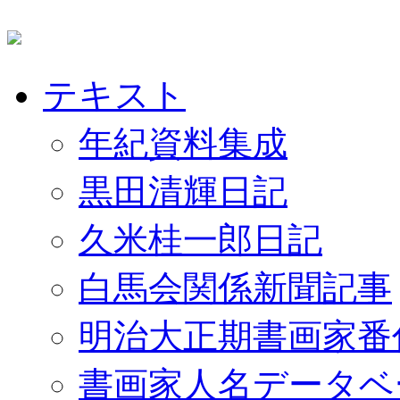
テキスト
年紀資料集成
黒田清輝日記
久米桂一郎日記
白馬会関係新聞記事
明治大正期書画家番
書画家人名データベ