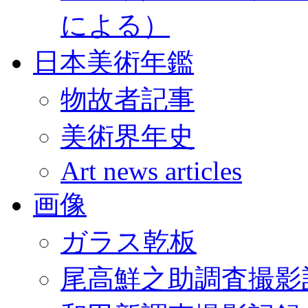
による）
日本美術年鑑
物故者記事
美術界年史
Art news articles
画像
ガラス乾板
尾高鮮之助調査撮影