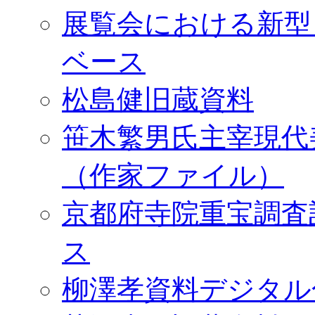
展覧会における新型
ベース
松島健旧蔵資料
笹木繁男氏主宰現代
（作家ファイル）
京都府寺院重宝調査
ス
柳澤孝資料デジタル