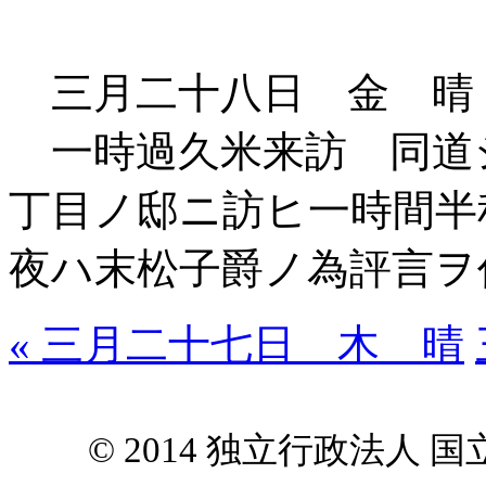
三月二十八日 金 晴
一時過久米来訪 同道
丁目ノ邸ニ訪ヒ一時間
夜ハ末松子爵ノ為評言ヲ
« 三月二十七日 木 晴
© 2014 独立行政法人