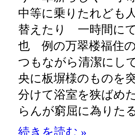
中等に乗りたれども
替えたり 一時間に
也 例の万翠楼福住
つもながら清潔にし
央に板塀様のものを
分けて浴室を狭ばめ
らんが窮屈に為りた
続きを読む »