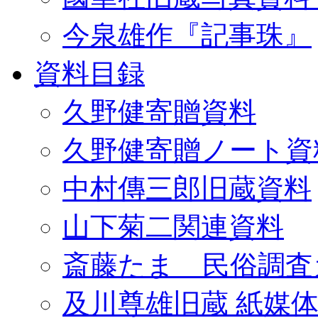
今泉雄作『記事珠』
資料目録
久野健寄贈資料
久野健寄贈ノート資
中村傳三郎旧蔵資料
山下菊二関連資料
斎藤たま 民俗調査
及川尊雄旧蔵 紙媒