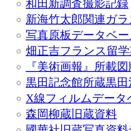
和田新調査撮影記録
新海竹太郎関連ガラ
写真原板データベー
畑正吉フランス留学
『美術画報』所載図
黒田記念館所蔵黒田
X線フィルムデータ
森岡柳蔵旧蔵資料
國華社旧蔵写真資料