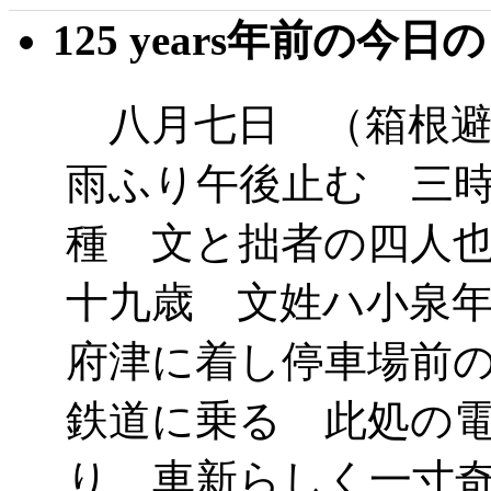
125 years年前の今日
八月七日 （箱根避
雨ふり午後止む 三
種 文と拙者の四人
十九歳 文姓ハ小泉
府津に着し停車場前
鉄道に乗る 此処の
り 車新らしく一寸