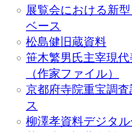
展覧会における新型
ベース
松島健旧蔵資料
笹木繁男氏主宰現代
（作家ファイル）
京都府寺院重宝調査
ス
柳澤孝資料デジタル