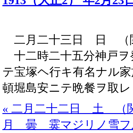
1913（大正2） 年2月23
二月二十三日 日 （
十二時二十五分神戸ヲ
テ宝塚ヘ行キ有名ナル家
頓堀島安ニテ晩餐ヲ取レ
« 二月二十二日 土 （
月 曇 霙マジリノ雪フ