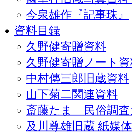
今泉雄作『記事珠』
資料目録
久野健寄贈資料
久野健寄贈ノート資
中村傳三郎旧蔵資料
山下菊二関連資料
斎藤たま 民俗調査
及川尊雄旧蔵 紙媒