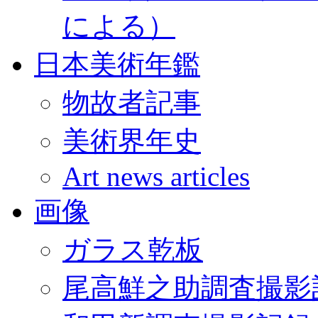
による）
日本美術年鑑
物故者記事
美術界年史
Art news articles
画像
ガラス乾板
尾高鮮之助調査撮影