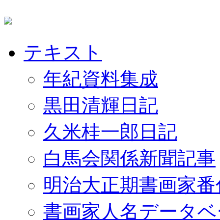
テキスト
年紀資料集成
黒田清輝日記
久米桂一郎日記
白馬会関係新聞記事
明治大正期書画家番
書画家人名データベ