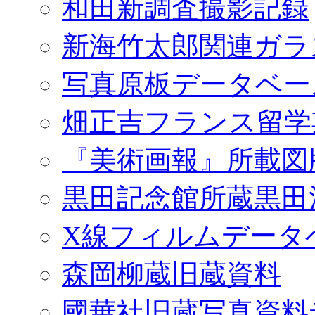
和田新調査撮影記録
新海竹太郎関連ガラ
写真原板データベー
畑正吉フランス留学
『美術画報』所載図
黒田記念館所蔵黒田
X線フィルムデータ
森岡柳蔵旧蔵資料
國華社旧蔵写真資料