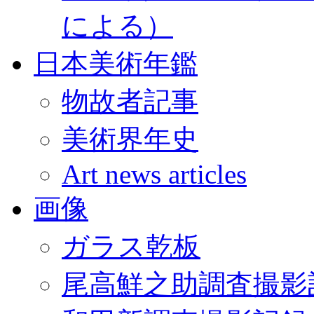
による）
日本美術年鑑
物故者記事
美術界年史
Art news articles
画像
ガラス乾板
尾高鮮之助調査撮影