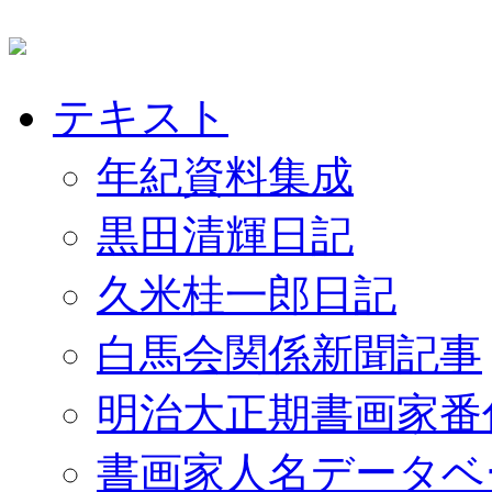
テキスト
年紀資料集成
黒田清輝日記
久米桂一郎日記
白馬会関係新聞記事
明治大正期書画家番
書画家人名データベ