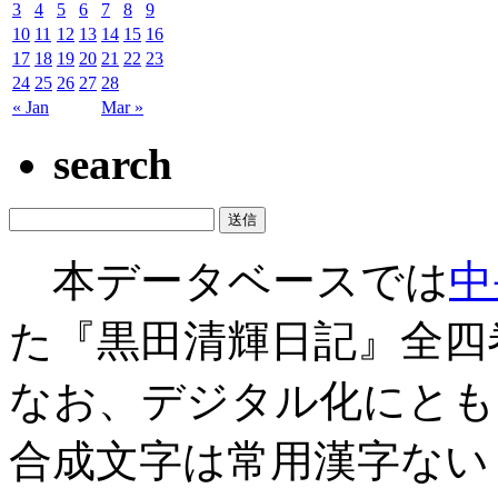
3
4
5
6
7
8
9
10
11
12
13
14
15
16
17
18
19
20
21
22
23
24
25
26
27
28
« Jan
Mar »
search
本データベースでは
中
た『黒田清輝日記』全四
なお、デジタル化にとも
合成文字は常用漢字ない