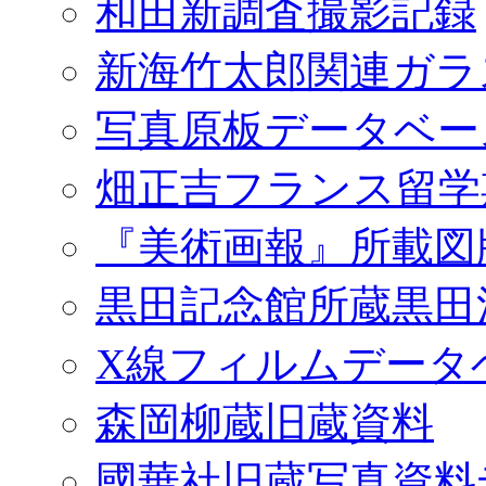
和田新調査撮影記録
新海竹太郎関連ガラ
写真原板データベー
畑正吉フランス留学
『美術画報』所載図
黒田記念館所蔵黒田
X線フィルムデータ
森岡柳蔵旧蔵資料
國華社旧蔵写真資料