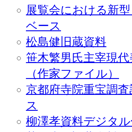
展覧会における新型
ベース
松島健旧蔵資料
笹木繁男氏主宰現代
（作家ファイル）
京都府寺院重宝調査
ス
柳澤孝資料デジタル