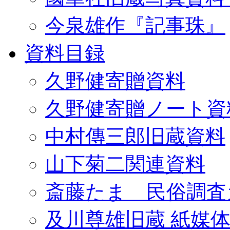
今泉雄作『記事珠』
資料目録
久野健寄贈資料
久野健寄贈ノート資
中村傳三郎旧蔵資料
山下菊二関連資料
斎藤たま 民俗調査
及川尊雄旧蔵 紙媒