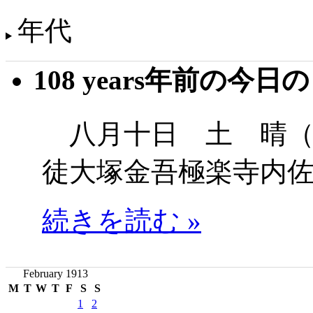
年代
108 years年前の今日
八月十日 土 晴（
徒大塚金吾極楽寺内
続きを読む »
February 1913
M
T
W
T
F
S
S
1
2