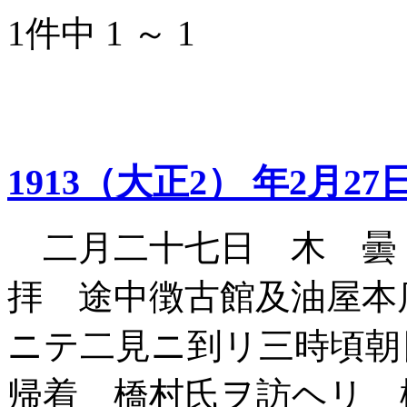
1件中 1 ～ 1
1913（大正2） 年2月27
二月二十七日 木 曇
拝 途中徴古館及油屋本
ニテ二見ニ到リ三時頃朝
帰着 橋村氏ヲ訪ヘリ 