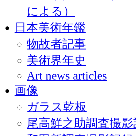
による）
日本美術年鑑
物故者記事
美術界年史
Art news articles
画像
ガラス乾板
尾高鮮之助調査撮影