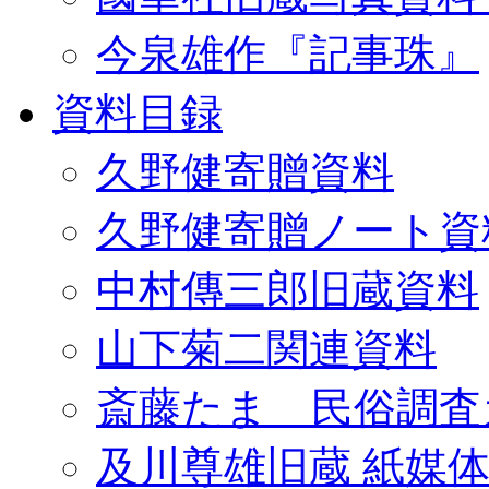
今泉雄作『記事珠』
資料目録
久野健寄贈資料
久野健寄贈ノート資
中村傳三郎旧蔵資料
山下菊二関連資料
斎藤たま 民俗調査
及川尊雄旧蔵 紙媒