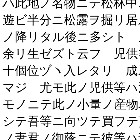
ハ此地ノ名物ニテ松林中
遊ビ半分ニ松露ヲ掘リ居
ノ降リタル後ニ多シト 
余リ生ゼズト云フ 児供
十個位ヅヽ入レタリ 成
マジ 尤モ此ノ児供等ハ
モノニテ此ノ小量ノ産物
シテ吾等ニ向ツテ買フテ
ノ妻君ノ御蔭ニテ彼等ハ