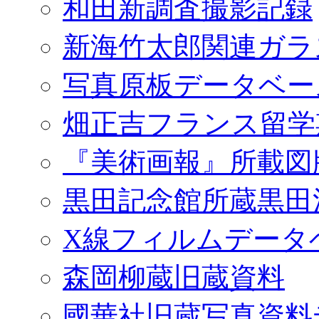
和田新調査撮影記録
新海竹太郎関連ガラ
写真原板データベー
畑正吉フランス留学
『美術画報』所載図
黒田記念館所蔵黒田
X線フィルムデータ
森岡柳蔵旧蔵資料
國華社旧蔵写真資料