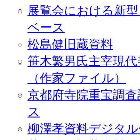
展覧会における新型
ベース
松島健旧蔵資料
笹木繁男氏主宰現代
（作家ファイル）
京都府寺院重宝調査
ス
柳澤孝資料デジタル