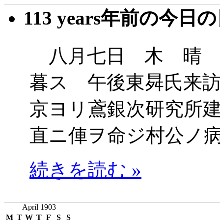
113 years年前の今日
八月七日 木 晴 
暮ス 午後東曻氏来
京ヨリ鳶銀次研究所
直ニ俥ヲ命ジ村公ノ
続きを読む »
April 1903
M
T
W
T
F
S
S