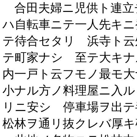
合田夫婦ニ児供ト連立
ハ自転車ニテ一人先キニ
テ待合セタリ 浜寺ト云
テ町家ナシ 至テ大キナ
内一戸ト云フモノ最モ大
小ナル方ノ料理屋ニ入ル
リニ安シ 停車場ヲ出テ
松林ヲ通リ抜クレバ厚キ