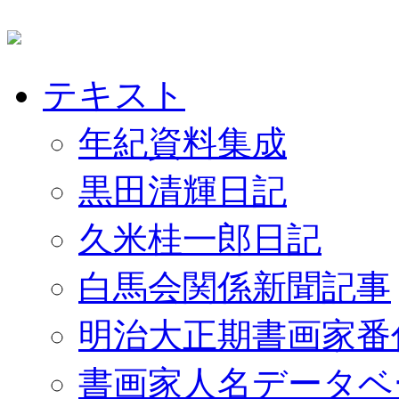
テキスト
年紀資料集成
黒田清輝日記
久米桂一郎日記
白馬会関係新聞記事
明治大正期書画家番
書画家人名データベ