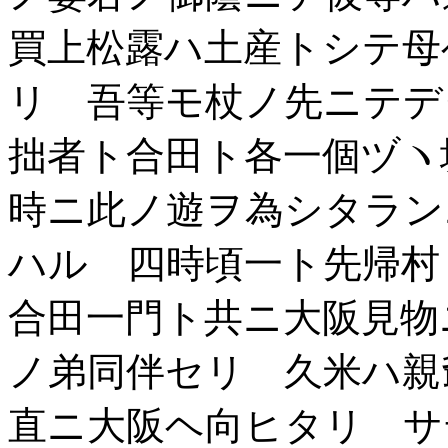
買上松露ハ土産トシテ母
リ 吾等モ杖ノ先ニテデ
拙者ト合田ト各一個ヅヽ
時ニ此ノ遊ヲ為シタラン
ハル 四時頃一ト先帰村
合田一門ト共ニ大阪見物
ノ弟同伴セリ 久米ハ親
直ニ大阪ヘ向ヒタリ サ