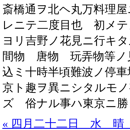
斎橋通ヲ北ヘ丸万料理屋
レニテ二度目也 初メテ
ヨリ吉野ノ花見ニ行キタ
間物 唐物 玩弄物等ノ
込ミ十時半頃難波ノ停車
京ト趣ヲ異ニシタルモノ
ズ 俗ナル事ハ東京ニ勝
« 四月二十二日 水 