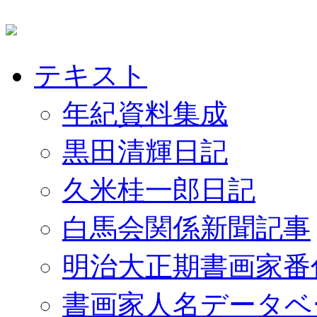
テキスト
年紀資料集成
黒田清輝日記
久米桂一郎日記
白馬会関係新聞記事
明治大正期書画家番
書画家人名データベ