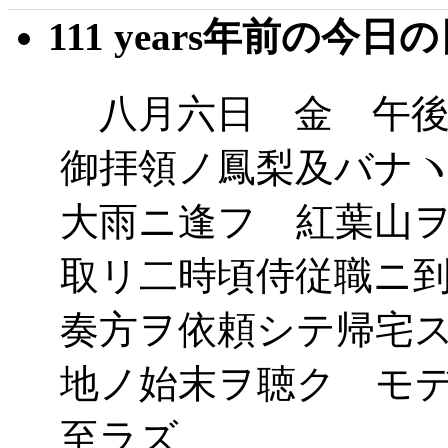
111 years年前の今日
八月六日 金 午後
御拝領ノ鳳梨及バナ
大雨ニ逢フ 紅葉山
取リ二時頃侍従職ニ
奏方ヲ依頼シテ帰宅
地ノ始末ヲ聴ク モ
至ラズ