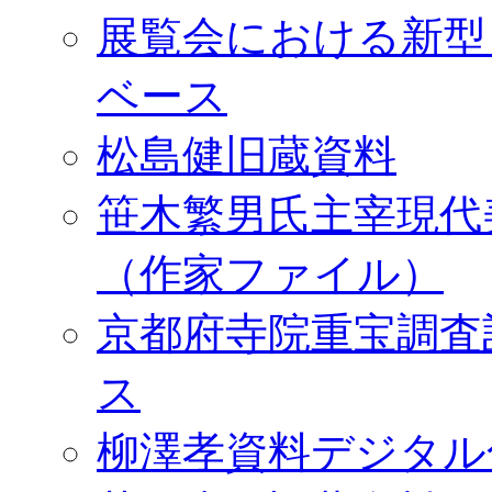
展覧会における新型
ベース
松島健旧蔵資料
笹木繁男氏主宰現代
（作家ファイル）
京都府寺院重宝調査
ス
柳澤孝資料デジタル