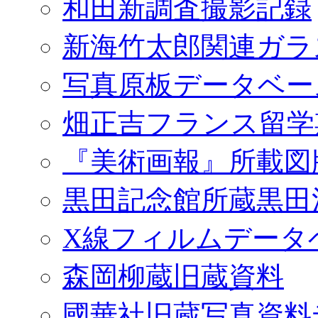
和田新調査撮影記録
新海竹太郎関連ガラ
写真原板データベー
畑正吉フランス留学
『美術画報』所載図
黒田記念館所蔵黒田
X線フィルムデータ
森岡柳蔵旧蔵資料
國華社旧蔵写真資料