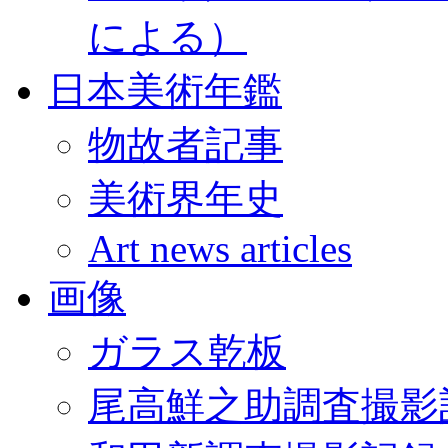
による）
日本美術年鑑
物故者記事
美術界年史
Art news articles
画像
ガラス乾板
尾高鮮之助調査撮影