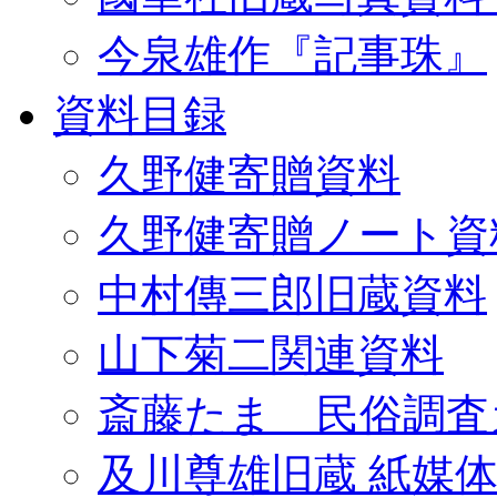
今泉雄作『記事珠』
資料目録
久野健寄贈資料
久野健寄贈ノート資
中村傳三郎旧蔵資料
山下菊二関連資料
斎藤たま 民俗調査
及川尊雄旧蔵 紙媒