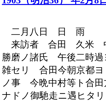
1903（明治36） 年2月8
二月八日 日 雨
来訪者 合田 久米 
勝磨ノ諸氏 午後二時過
雑セリ 合田今朝京都ヨ
ノ事 今晩中村等ト合田
ナドノ御馳走ニ遇ヒタリ