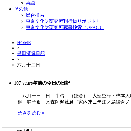
英語
その他
総合検索
東京文化財研究所刊行物リポジトリ
東京文化財研究所蔵書検索（OPAC）
HOME
>
黒田清輝日記
>
六月十二日
107 years年前の今日の日記
八月十日 日 半晴 （鎌倉） 大聖空海ト柿本人
綱 静子殿 又森岡柳蔵君（家内連ニテ江ノ島鎌倉ノ
続きを読む »
June 1901