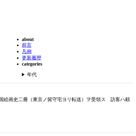
about
前言
凡例
更新履歴
categories
年代
国絵画史二冊（東京ノ留守宅ヨリ転送）ヲ受領ス 訪客ハ頼