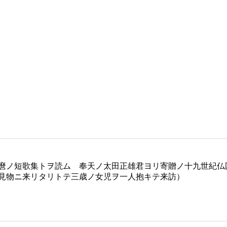
麿ノ短歌集トヲ読ム 奉天ノ太田正雄君ヨリ寄贈ノ十九世紀仏
見物ニ来リタリトテ三歳ノ女児ヲ一人抱キテ来訪）