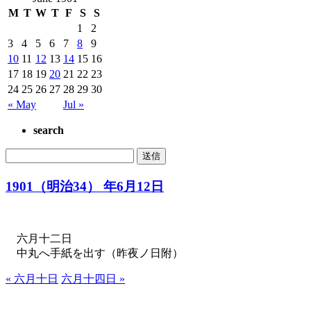
M
T
W
T
F
S
S
1
2
3
4
5
6
7
8
9
10
11
12
13
14
15
16
17
18
19
20
21
22
23
24
25
26
27
28
29
30
« May
Jul »
search
1901（明治34） 年6月12日
六月十二日
中丸へ手紙を出す（昨夜ノ日附）
« 六月十日
六月十四日 »