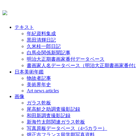
テキスト
年紀資料集成
黒田清輝日記
久米桂一郎日記
白馬会関係新聞記事
明治大正期書画家番付データベース
書画家人名データベース（明治大正期書画家番付
日本美術年鑑
物故者記事
美術界年史
Art news articles
画像
ガラス乾板
尾高鮮之助調査撮影記録
和田新調査撮影記録
新海竹太郎関連ガラス乾板
写真原板データベース（4×5カラー）
畑正吉フランス留学期写真資料