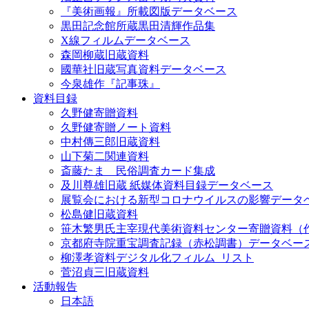
『美術画報』所載図版データベース
黒田記念館所蔵黒田清輝作品集
X線フィルムデータベース
森岡柳蔵旧蔵資料
國華社旧蔵写真資料データベース
今泉雄作『記事珠』
資料目録
久野健寄贈資料
久野健寄贈ノート資料
中村傳三郎旧蔵資料
山下菊二関連資料
斎藤たま 民俗調査カード集成
及川尊雄旧蔵 紙媒体資料目録データベース
展覧会における新型コロナウイルスの影響データ
松島健旧蔵資料
笹木繁男氏主宰現代美術資料センター寄贈資料（
京都府寺院重宝調査記録（赤松調書）データベー
柳澤孝資料デジタル化フィルム_リスト
菅沼貞三旧蔵資料
活動報告
日本語