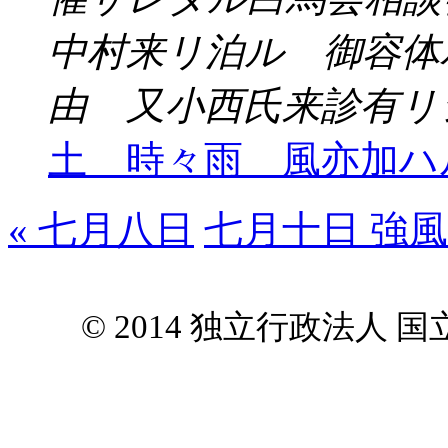
中村来リ泊ル 御容体
由 又小西氏来診有リ
土 時々雨 風亦加ハ
« 七月八日
七月十日 強風
© 2014 独立行政法人