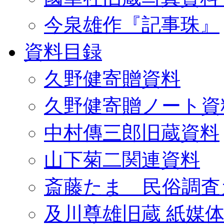
今泉雄作『記事珠』
資料目録
久野健寄贈資料
久野健寄贈ノート資
中村傳三郎旧蔵資料
山下菊二関連資料
斎藤たま 民俗調査
及川尊雄旧蔵 紙媒