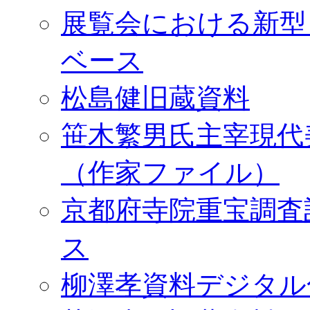
展覧会における新型
ベース
松島健旧蔵資料
笹木繁男氏主宰現代
（作家ファイル）
京都府寺院重宝調査
ス
柳澤孝資料デジタル