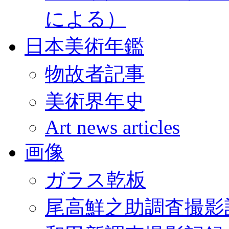
による）
日本美術年鑑
物故者記事
美術界年史
Art news articles
画像
ガラス乾板
尾高鮮之助調査撮影