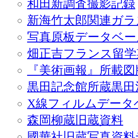
和田新調査撮影記録
新海竹太郎関連ガラ
写真原板データベー
畑正吉フランス留学
『美術画報』所載図
黒田記念館所蔵黒田
X線フィルムデータ
森岡柳蔵旧蔵資料
國華社旧蔵写真資料