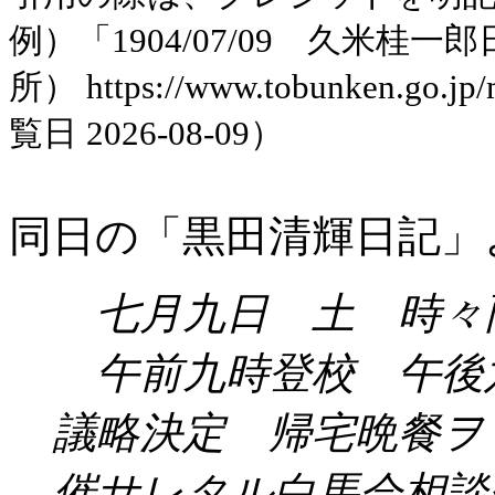
例）「1904/07/09 久米
所） https://www.tobunken.go.jp
覧日 2026-08-09）
同日の「黒田清輝日記」
七月九日 土 時々
午前九時登校 午後
議略決定 帰宅晩餐ヲ
催サレタル白馬会相