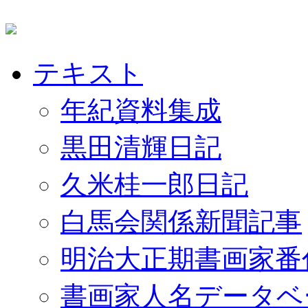
テキスト
年紀資料集成
黒田清輝日記
久米桂一郎日記
白馬会関係新聞記事
明治大正期書画家番
書画家人名データベ