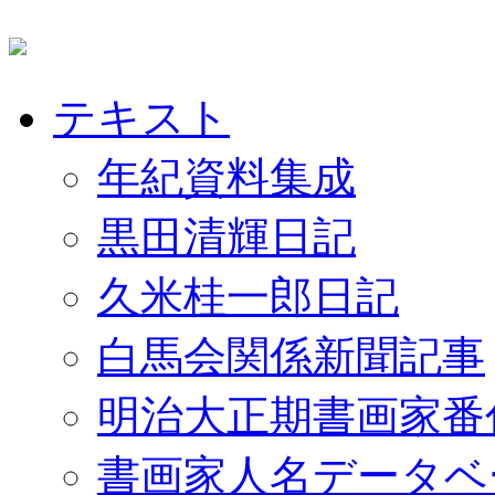
テキスト
年紀資料集成
黒田清輝日記
久米桂一郎日記
白馬会関係新聞記事
明治大正期書画家番
書画家人名データベ