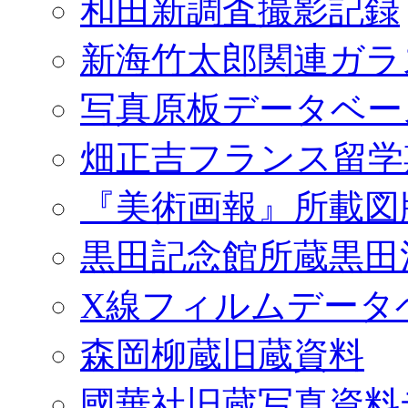
和田新調査撮影記録
新海竹太郎関連ガラ
写真原板データベー
畑正吉フランス留学
『美術画報』所載図
黒田記念館所蔵黒田
X線フィルムデータ
森岡柳蔵旧蔵資料
國華社旧蔵写真資料