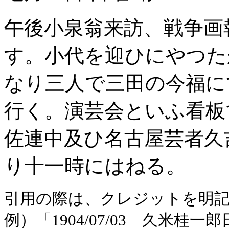
午後小泉翁来訪、戦争画
す。小代を迎ひにやつた
なり三人で三田の今福に
行く。演芸会といふ看板
佐連中及ひ名古屋芸者久
り十一時にはねる。
引用の際は、クレジットを明
例）「1904/07/03 久米