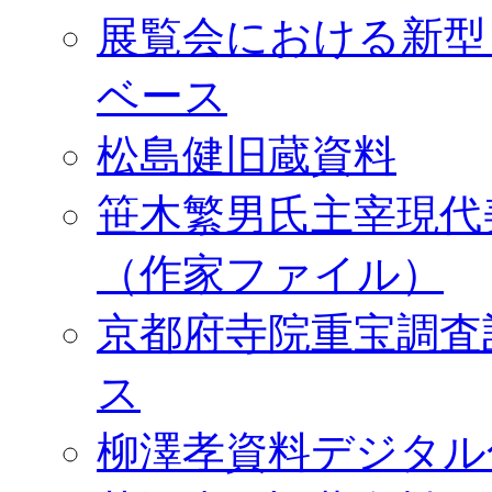
展覧会における新型
ベース
松島健旧蔵資料
笹木繁男氏主宰現代
（作家ファイル）
京都府寺院重宝調査
ス
柳澤孝資料デジタル