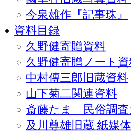
今泉雄作『記事珠』
資料目録
久野健寄贈資料
久野健寄贈ノート資
中村傳三郎旧蔵資料
山下菊二関連資料
斎藤たま 民俗調査
及川尊雄旧蔵 紙媒