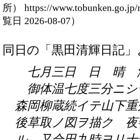
所） https://www.tobunken.go.jp
覧日 2026-08-07）
同日の「黒田清輝日記」
七月三日 日 晴 
御体温七度三分ニシ
森岡柳蔵続イテ山下重
後草取ノ図ヲ描ク 夜
ル 又合田九時ヨリ十