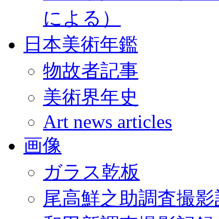
による）
日本美術年鑑
物故者記事
美術界年史
Art news articles
画像
ガラス乾板
尾高鮮之助調査撮影