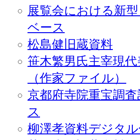
展覧会における新型
ベース
松島健旧蔵資料
笹木繁男氏主宰現代
（作家ファイル）
京都府寺院重宝調査
ス
柳澤孝資料デジタル