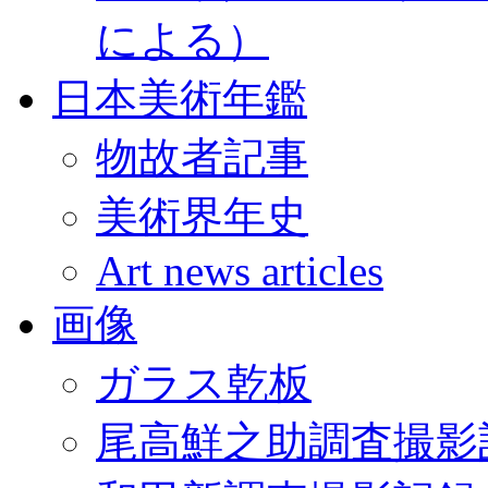
による）
日本美術年鑑
物故者記事
美術界年史
Art news articles
画像
ガラス乾板
尾高鮮之助調査撮影