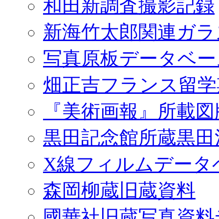
和田新調査撮影記録
新海竹太郎関連ガラ
写真原板データベー
畑正吉フランス留学
『美術画報』所載図
黒田記念館所蔵黒田
X線フィルムデータ
森岡柳蔵旧蔵資料
國華社旧蔵写真資料