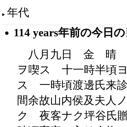
年代
114 years年前の今日
八月九日 金 晴 
ヲ喫ス 十一時半頃
ス 一時頃渡邊氏来
間余故山内侯及夫人
ク 夜客ナク坪谷氏