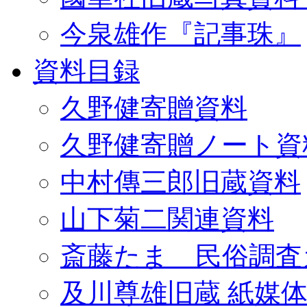
今泉雄作『記事珠』
資料目録
久野健寄贈資料
久野健寄贈ノート資
中村傳三郎旧蔵資料
山下菊二関連資料
斎藤たま 民俗調査
及川尊雄旧蔵 紙媒