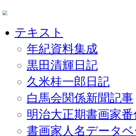
テキスト
年紀資料集成
黒田清輝日記
久米桂一郎日記
白馬会関係新聞記事
明治大正期書画家番
書画家人名データベ