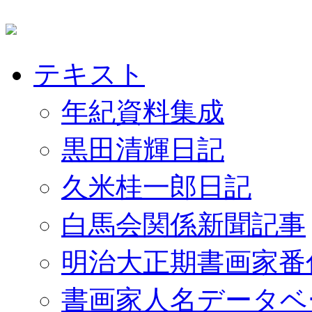
テキスト
年紀資料集成
黒田清輝日記
久米桂一郎日記
白馬会関係新聞記事
明治大正期書画家番
書画家人名データベ