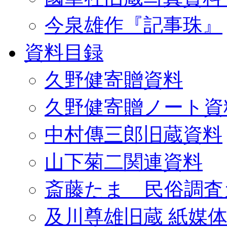
今泉雄作『記事珠』
資料目録
久野健寄贈資料
久野健寄贈ノート資
中村傳三郎旧蔵資料
山下菊二関連資料
斎藤たま 民俗調査
及川尊雄旧蔵 紙媒