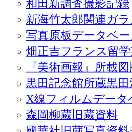
和田新調査撮影記録
新海竹太郎関連ガラ
写真原板データベー
畑正吉フランス留学
『美術画報』所載図
黒田記念館所蔵黒田
X線フィルムデータ
森岡柳蔵旧蔵資料
國華社旧蔵写真資料