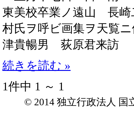
東美校卒業ノ遠山 長崎
村氏ヲ呼ビ画集ヲ天覧ニ
津貴暢男 荻原君来訪
続きを読む »
1件中 1 ～ 1
© 2014 独立行政法人