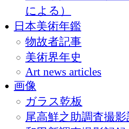
による）
日本美術年鑑
物故者記事
美術界年史
Art news articles
画像
ガラス乾板
尾高鮮之助調査撮影