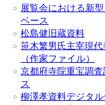
展覧会における新型
ベース
松島健旧蔵資料
笹木繁男氏主宰現代
（作家ファイル）
京都府寺院重宝調査
ス
柳澤孝資料デジタル