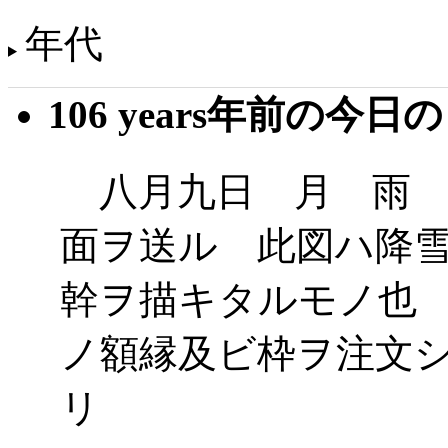
年代
106 years年前の今日
八月九日 月 雨 
面ヲ送ル 此図ハ降
幹ヲ描キタルモノ也
ノ額縁及ビ枠ヲ注文
リ