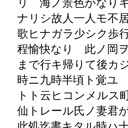
リ 海ノ景色かなり
ナリシ故人一人モ不
歌ヒナガラ少シク歩
程愉快なり 此ノ岡
まで行キ帰りて後カ
時ニ九時半頃ト覚ユ
トト云ヒコンメルス
仙トレール氏ノ妻君
此処迄書キタル時ハ