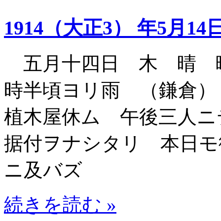
1914（大正3） 年5月14
五月十四日 木 晴 
時半頃ヨリ雨 （鎌倉）
植木屋休ム 午後三人ニ
据付ヲナシタリ 本日モ
ニ及バズ
続きを読む »