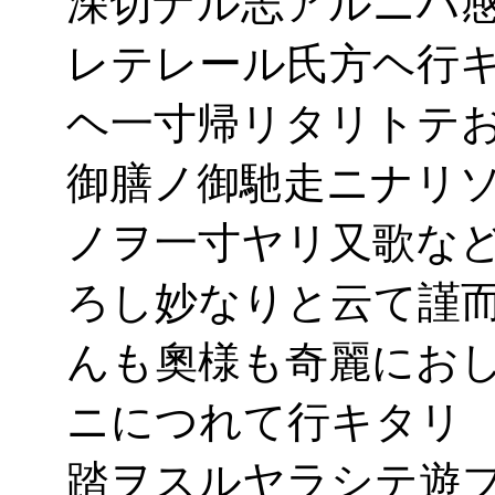
深切ナル志アルニハ
レテレール氏方ヘ行
ヘ一寸帰リタリトテ
御膳ノ御馳走ニナリ
ノヲ一寸ヤリ又歌な
ろし妙なりと云て謹
んも奧様も奇麗にお
ニにつれて行キタリ
踏ヲスルヤラシテ遊