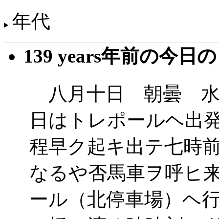
年代
139 years年前の今日
八月十日 朝曇 水
日はトレポールヘ出
程早ク起キ出テ七時
なるや否馬車ヲ呼ヒ
ール（北停車場）ヘ