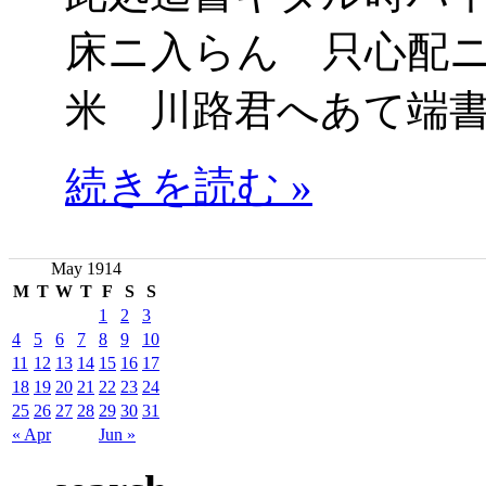
床ニ入らん 只心配
米 川路君へあて端
続きを読む »
May 1914
M
T
W
T
F
S
S
1
2
3
4
5
6
7
8
9
10
11
12
13
14
15
16
17
18
19
20
21
22
23
24
25
26
27
28
29
30
31
« Apr
Jun »