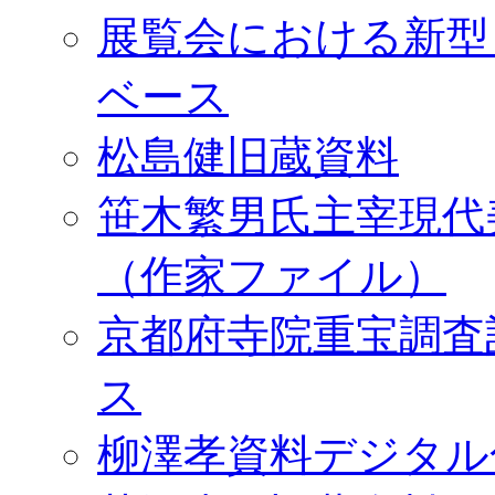
展覧会における新型
ベース
松島健旧蔵資料
笹木繁男氏主宰現代
（作家ファイル）
京都府寺院重宝調査
ス
柳澤孝資料デジタル