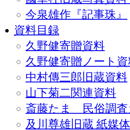
今泉雄作『記事珠』
資料目録
久野健寄贈資料
久野健寄贈ノート資
中村傳三郎旧蔵資料
山下菊二関連資料
斎藤たま 民俗調査
及川尊雄旧蔵 紙媒