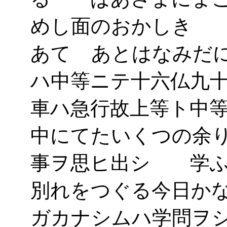
めし面のおかしき 
あてゝあとはなみだ
ハ中等ニテ十六仏九
車ハ急行故上等ト中
中にてたいくつの余
事ヲ思ヒ出シ 学ふ
別れをつぐる今日か
ガカナシムハ学問ヲ