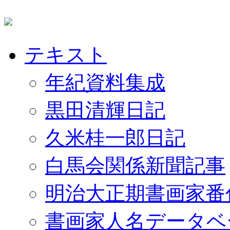
テキスト
年紀資料集成
黒田清輝日記
久米桂一郎日記
白馬会関係新聞記事
明治大正期書画家番
書画家人名データベ