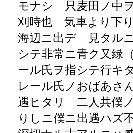
モナシ 只麦田ノ中
刈時也 気車より下
海辺ニ出デゝ見タル
シテ非常ニ青ク又緑
ール氏ヲ指シテ行キ
レール氏ノおばあさ
遇ヒタリ 二人共僕
りしニ僕ニ出遇ハズ