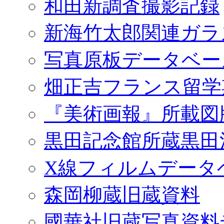
和田新調査撮影記録
新海竹太郎関連ガラ
写真原板データベー
畑正吉フランス留学
『美術画報』所載図
黒田記念館所蔵黒田
X線フィルムデータ
森岡柳蔵旧蔵資料
國華社旧蔵写真資料