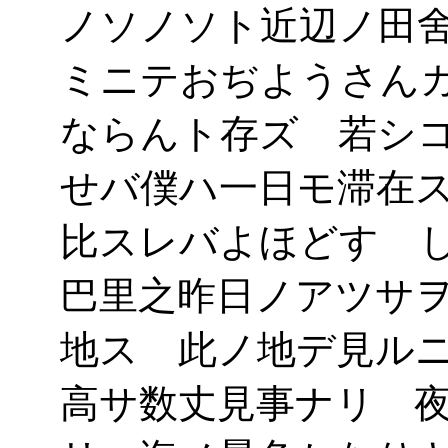
ノソノソト近辺ノ田
ミニテおぢようさん
ならんト存ズ 若シ
せバ僕ハ一日モ滞在
比スレバよほどすゞ
巴里之昨日ノアツサ
地ス 此ノ地デ見ル
高サ数丈見事ナリ 