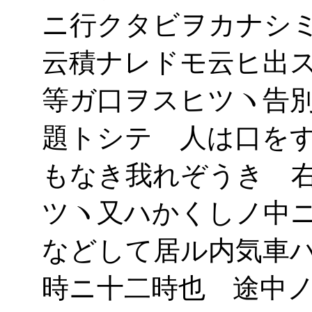
ニ行クタビヲカナシ
云積ナレドモ云ヒ出
等ガ口ヲスヒツヽ告
題トシテ 人は口を
もなき我れぞうき 
ツヽ又ハかくしノ中
などして居ル内気車
時ニ十二時也 途中