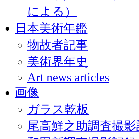
による）
日本美術年鑑
物故者記事
美術界年史
Art news articles
画像
ガラス乾板
尾高鮮之助調査撮影