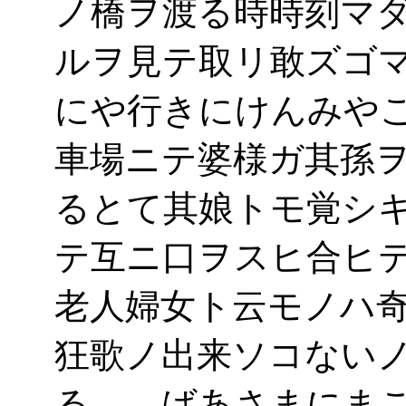
ノ橋ヲ渡る時時刻マ
ルヲ見テ取リ敢ズゴ
にや行きにけんみや
車場ニテ婆様ガ其孫
るとて其娘トモ覚シ
テ互ニ口ヲスヒ合ヒ
老人婦女ト云モノハ
狂歌ノ出来ソコない
る ばあさまにまご