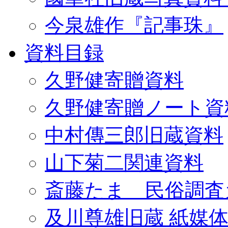
今泉雄作『記事珠』
資料目録
久野健寄贈資料
久野健寄贈ノート資
中村傳三郎旧蔵資料
山下菊二関連資料
斎藤たま 民俗調査
及川尊雄旧蔵 紙媒