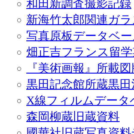
和田新調査撮影記録
新海竹太郎関連ガラ
写真原板データベー
畑正吉フランス留学
『美術画報』所載図
黒田記念館所蔵黒田
X線フィルムデータ
森岡柳蔵旧蔵資料
國華社旧蔵写真資料