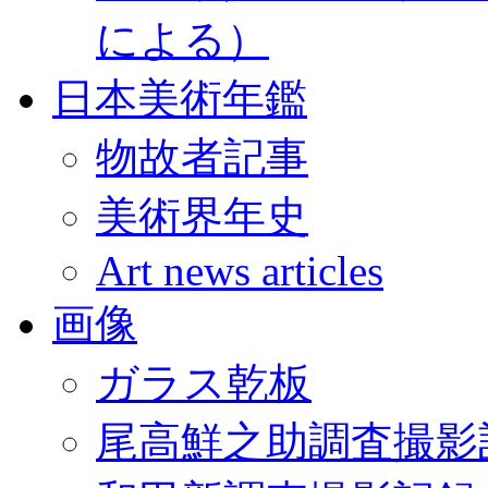
による）
日本美術年鑑
物故者記事
美術界年史
Art news articles
画像
ガラス乾板
尾高鮮之助調査撮影