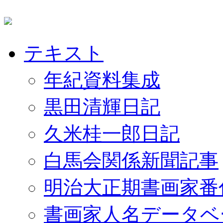
テキスト
年紀資料集成
黒田清輝日記
久米桂一郎日記
白馬会関係新聞記事
明治大正期書画家番
書画家人名データベ