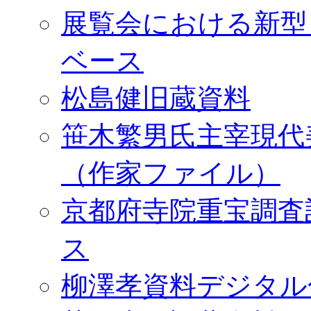
展覧会における新型
ベース
松島健旧蔵資料
笹木繁男氏主宰現代
（作家ファイル）
京都府寺院重宝調査
ス
柳澤孝資料デジタル