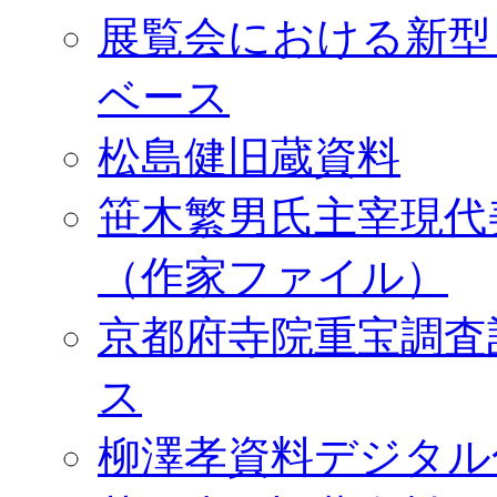
展覧会における新型
ベース
松島健旧蔵資料
笹木繁男氏主宰現代
（作家ファイル）
京都府寺院重宝調査
ス
柳澤孝資料デジタル