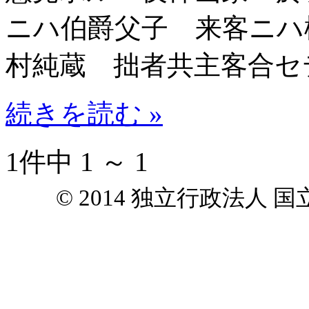
ニハ伯爵父子 来客ニハ
村純蔵 拙者共主客合セ
続きを読む »
1件中 1 ～ 1
© 2014 独立行政法人