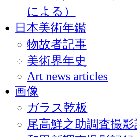
による）
日本美術年鑑
物故者記事
美術界年史
Art news articles
画像
ガラス乾板
尾高鮮之助調査撮影