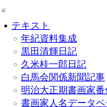
テキスト
年紀資料集成
黒田清輝日記
久米桂一郎日記
白馬会関係新聞記事
明治大正期書画家番
書画家人名データベ