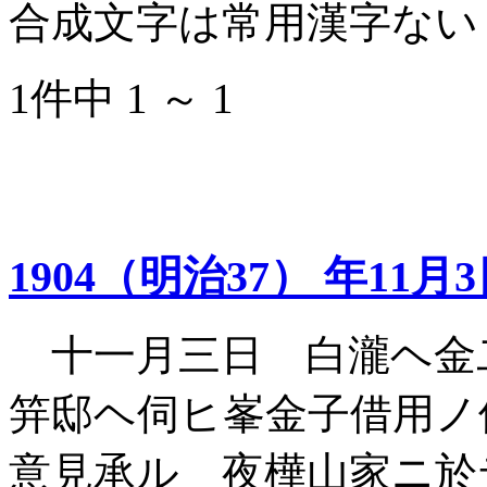
合成文字は常用漢字ない
1件中 1 ～ 1
1904（明治37） 年11月
十一月三日 白瀧ヘ金
笄邸ヘ伺ヒ峯金子借用ノ
意見承ル 夜樺山家ニ於