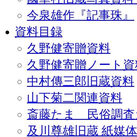
今泉雄作『記事珠』
資料目録
久野健寄贈資料
久野健寄贈ノート資
中村傳三郎旧蔵資料
山下菊二関連資料
斎藤たま 民俗調査
及川尊雄旧蔵 紙媒