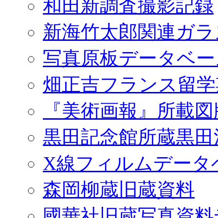
和田新調査撮影記録
新海竹太郎関連ガラ
写真原板データベー
畑正吉フランス留学
『美術画報』所載図
黒田記念館所蔵黒田
X線フィルムデータ
森岡柳蔵旧蔵資料
國華社旧蔵写真資料