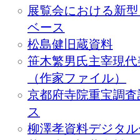
展覧会における新型
ベース
松島健旧蔵資料
笹木繁男氏主宰現代
（作家ファイル）
京都府寺院重宝調査
ス
柳澤孝資料デジタル