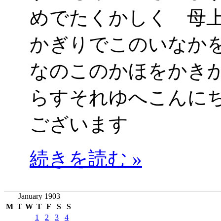
めでたくかしく 
かぎりでこのいなか
なのこのかほをかき
らすそれゆへこんに
ございます
続きを読む »
January 1903
M
T
W
T
F
S
S
1
2
3
4