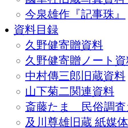
今泉雄作『記事珠』
資料目録
久野健寄贈資料
久野健寄贈ノート資
中村傳三郎旧蔵資料
山下菊二関連資料
斎藤たま 民俗調査
及川尊雄旧蔵 紙媒