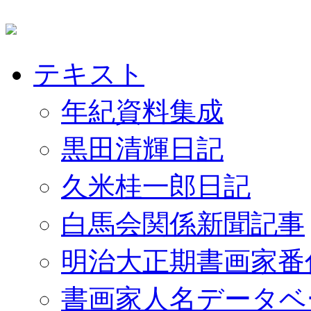
テキスト
年紀資料集成
黒田清輝日記
久米桂一郎日記
白馬会関係新聞記事
明治大正期書画家番
書画家人名データベ