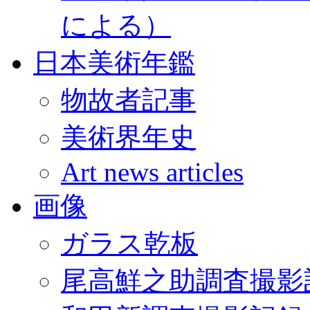
による）
日本美術年鑑
物故者記事
美術界年史
Art news articles
画像
ガラス乾板
尾高鮮之助調査撮影