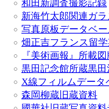
和田新調査撮影記録
新海竹太郎関連ガラ
写真原板データベー
畑正吉フランス留学
『美術画報』所載図
黒田記念館所蔵黒田
X線フィルムデータ
森岡柳蔵旧蔵資料
國華社旧蔵写真資料