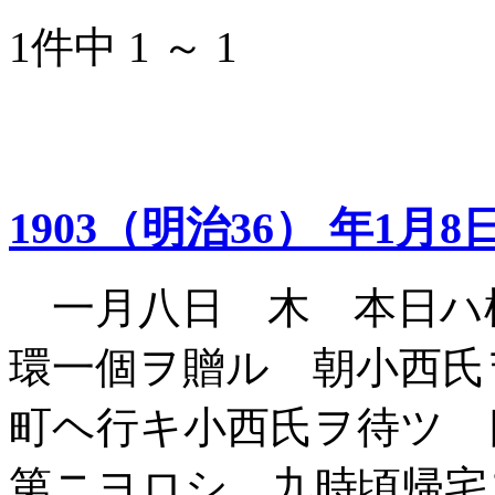
1件中 1 ～ 1
1903（明治36） 年1月8
一月八日 木 本日ハ
環一個ヲ贈ル 朝小西氏
町ヘ行キ小西氏ヲ待ツ 
第ニヨロシ 九時頃帰宅