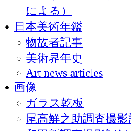
による）
日本美術年鑑
物故者記事
美術界年史
Art news articles
画像
ガラス乾板
尾高鮮之助調査撮影