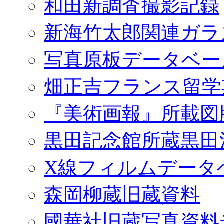
和田新調査撮影記録
新海竹太郎関連ガラ
写真原板データベー
畑正吉フランス留学
『美術画報』所載図
黒田記念館所蔵黒田
X線フィルムデータ
森岡柳蔵旧蔵資料
國華社旧蔵写真資料