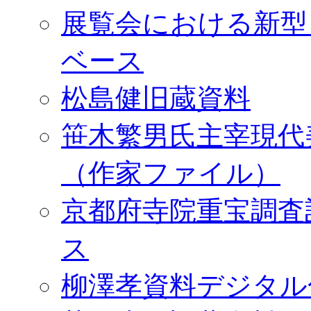
展覧会における新型
ベース
松島健旧蔵資料
笹木繁男氏主宰現代
（作家ファイル）
京都府寺院重宝調査
ス
柳澤孝資料デジタル