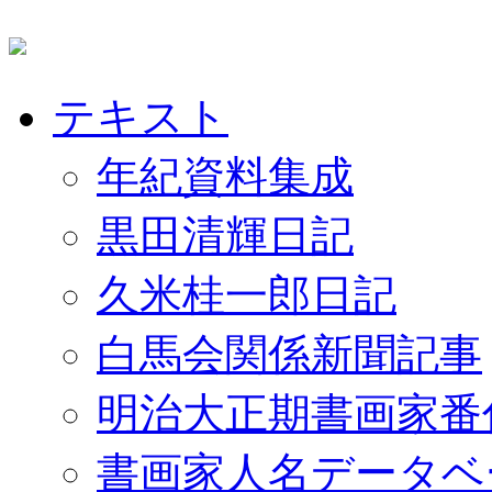
テキスト
年紀資料集成
黒田清輝日記
久米桂一郎日記
白馬会関係新聞記事
明治大正期書画家番
書画家人名データベ