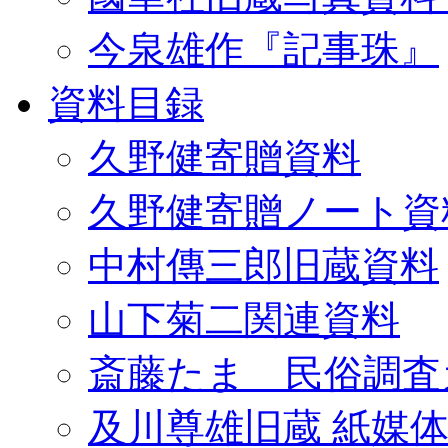
今泉雄作『記事珠』
資料目録
久野健寄贈資料
久野健寄贈ノート資
中村傳三郎旧蔵資料
山下菊二関連資料
斎藤たま 民俗調査
及川尊雄旧蔵 紙媒