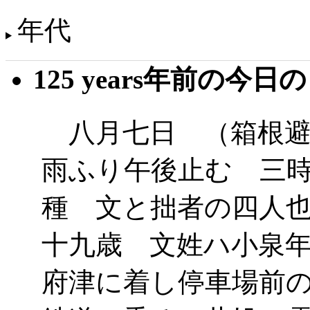
年代
125 years年前の今日
八月七日 （箱根避
雨ふり午後止む 三
種 文と拙者の四人
十九歳 文姓ハ小泉
府津に着し停車場前