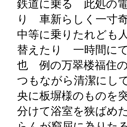
鉄道に乗る 此処の
り 車新らしく一寸
中等に乗りたれども
替えたり 一時間に
也 例の万翠楼福住
つもながら清潔にし
央に板塀様のものを
分けて浴室を狭ばめ
らんが窮屈に為りた