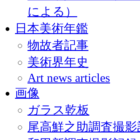
による）
日本美術年鑑
物故者記事
美術界年史
Art news articles
画像
ガラス乾板
尾高鮮之助調査撮影