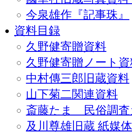
今泉雄作『記事珠』
資料目録
久野健寄贈資料
久野健寄贈ノート資
中村傳三郎旧蔵資料
山下菊二関連資料
斎藤たま 民俗調査
及川尊雄旧蔵 紙媒