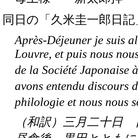
同日の「久米圭一郎日記
Après-Déjeuner je suis a
Louvre, et puis nous nou
de la Société Japonaise à
avons entendu discours 
philologie et nous nous 
（和訳）三月二十日 