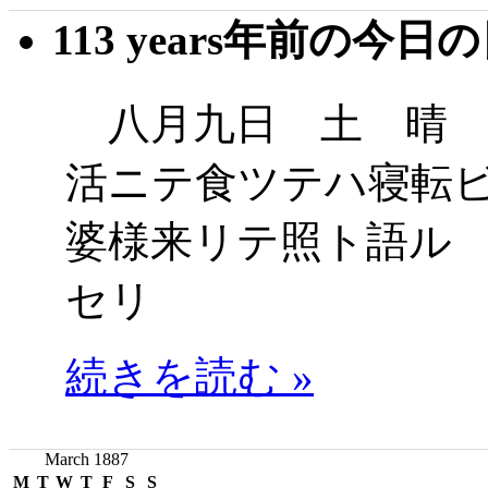
113 years年前の今日
八月九日 土 晴 
活ニテ食ツテハ寝転
婆様来リテ照ト語ル
セリ
続きを読む »
March 1887
M
T
W
T
F
S
S