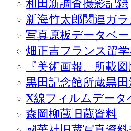
和田新調査撮影記録
新海竹太郎関連ガラ
写真原板データベー
畑正吉フランス留学
『美術画報』所載図
黒田記念館所蔵黒田
X線フィルムデータ
森岡柳蔵旧蔵資料
國華社旧蔵写真資料