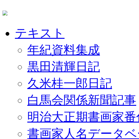
テキスト
年紀資料集成
黒田清輝日記
久米桂一郎日記
白馬会関係新聞記事
明治大正期書画家番
書画家人名データベ