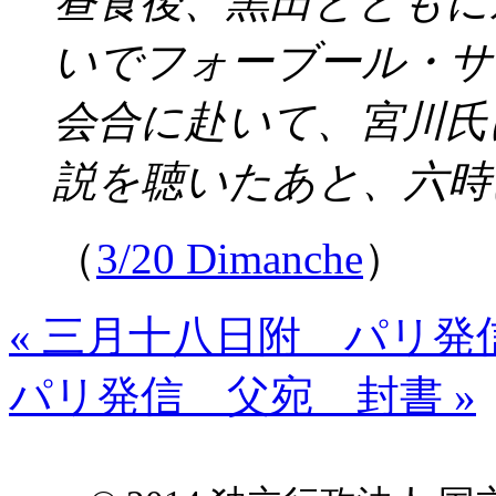
昼食後、黒田とともに
いでフォーブール・サ
会合に赴いて、宮川氏
説を聴いたあと、六時
（
3/20 Dimanche
）
« 三月十八日附 パリ発
パリ発信 父宛 封書 »