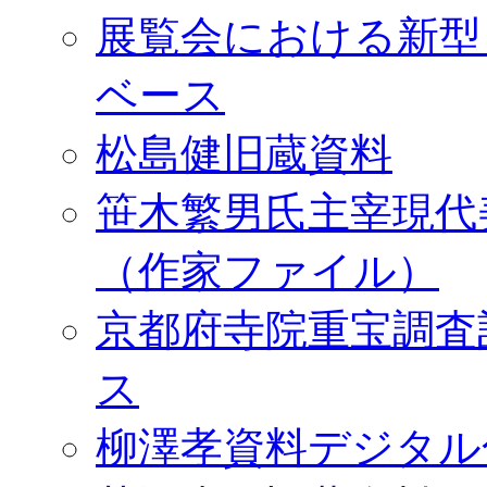
展覧会における新型
ベース
松島健旧蔵資料
笹木繁男氏主宰現代
（作家ファイル）
京都府寺院重宝調査
ス
柳澤孝資料デジタル