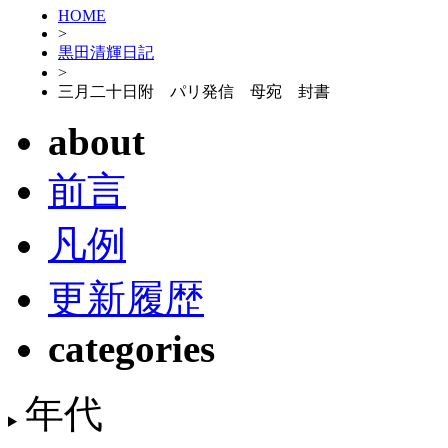
HOME
>
黒田清輝日記
>
三月二十日附 パリ発信 母宛 封書
about
前言
凡例
更新履歴
categories
年代