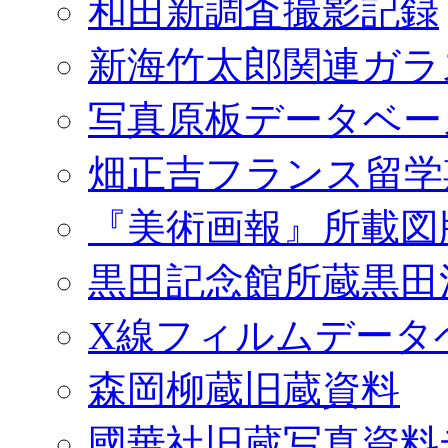
和田新調査撮影記録
新海竹太郎関連ガラ
写真原板データベー
畑正吉フランス留学
『美術画報』所載図
黒田記念館所蔵黒田
X線フィルムデータ
森岡柳蔵旧蔵資料
國華社旧蔵写真資料