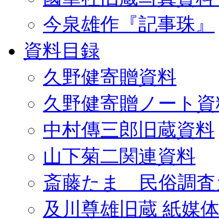
今泉雄作『記事珠』
資料目録
久野健寄贈資料
久野健寄贈ノート資
中村傳三郎旧蔵資料
山下菊二関連資料
斎藤たま 民俗調査
及川尊雄旧蔵 紙媒