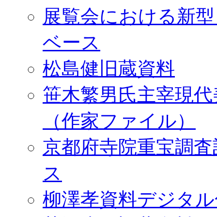
展覧会における新型
ベース
松島健旧蔵資料
笹木繁男氏主宰現代
（作家ファイル）
京都府寺院重宝調査
ス
柳澤孝資料デジタル