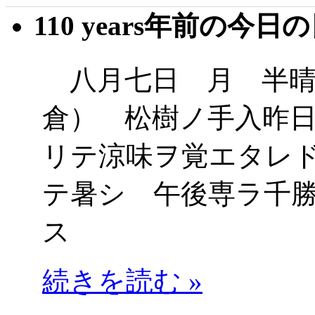
110 years年前の今日
八月七日 月 半晴
倉） 松樹ノ手入昨
リテ涼味ヲ覚エタレ
テ暑シ 午後専ラ千
ス
続きを読む »