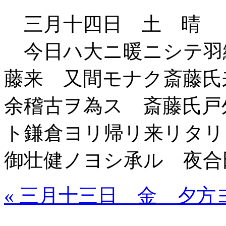
三月十四日 土 晴
今日ハ大ニ暖ニシテ羽
藤来 又間モナク斎藤氏
余稽古ヲ為ス 斎藤氏戸
ト鎌倉ヨリ帰リ来リタリ
御壮健ノヨシ承ル 夜合
« 三月十三日 金 夕方