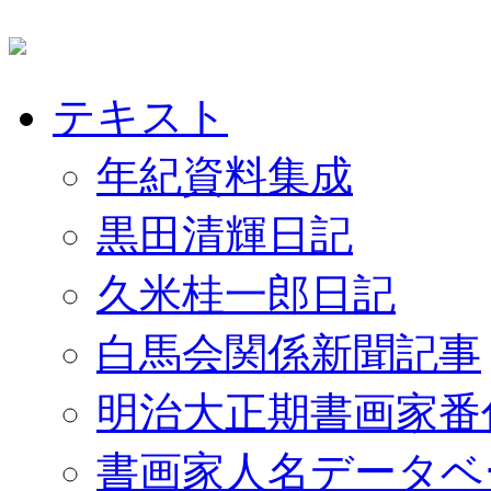
テキスト
年紀資料集成
黒田清輝日記
久米桂一郎日記
白馬会関係新聞記事
明治大正期書画家番
書画家人名データベ