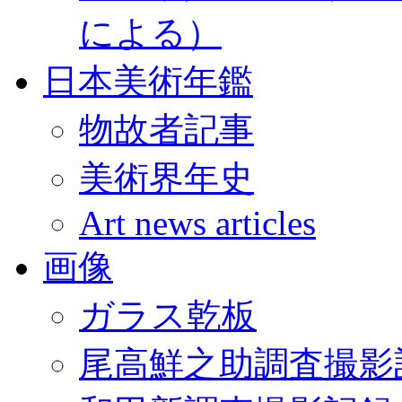
による）
日本美術年鑑
物故者記事
美術界年史
Art news articles
画像
ガラス乾板
尾高鮮之助調査撮影