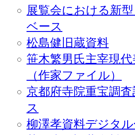
展覧会における新型
ベース
松島健旧蔵資料
笹木繁男氏主宰現代
（作家ファイル）
京都府寺院重宝調査
ス
柳澤孝資料デジタル