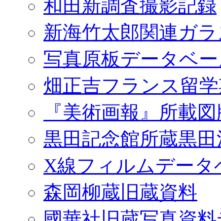
和田新調査撮影記録
新海竹太郎関連ガラ
写真原板データベー
畑正吉フランス留学
『美術画報』所載図
黒田記念館所蔵黒田
X線フィルムデータ
森岡柳蔵旧蔵資料
國華社旧蔵写真資料