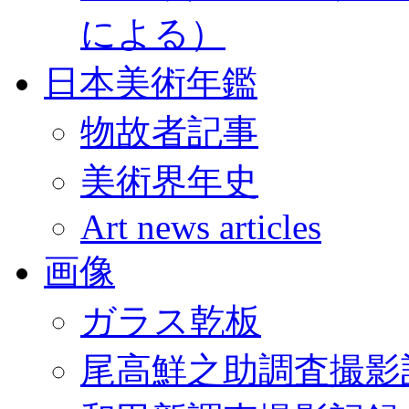
による）
日本美術年鑑
物故者記事
美術界年史
Art news articles
画像
ガラス乾板
尾高鮮之助調査撮影