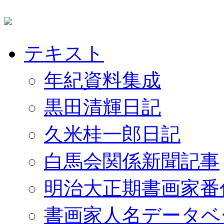
テキスト
年紀資料集成
黒田清輝日記
久米桂一郎日記
白馬会関係新聞記事
明治大正期書画家番
書画家人名データベ