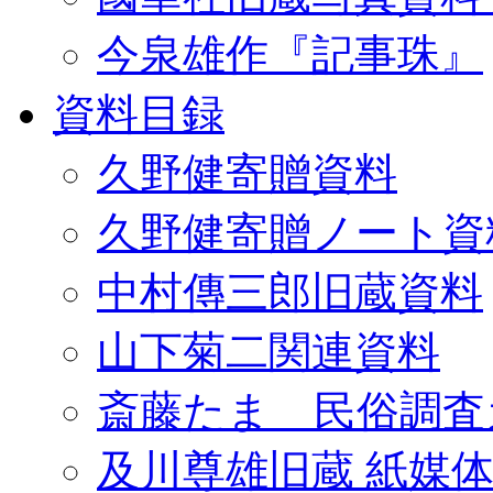
今泉雄作『記事珠』
資料目録
久野健寄贈資料
久野健寄贈ノート資
中村傳三郎旧蔵資料
山下菊二関連資料
斎藤たま 民俗調査
及川尊雄旧蔵 紙媒