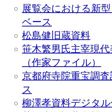
展覧会における新型
ベース
松島健旧蔵資料
笹木繁男氏主宰現代
（作家ファイル）
京都府寺院重宝調査
ス
柳澤孝資料デジタル