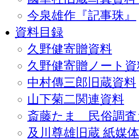
今泉雄作『記事珠』
資料目録
久野健寄贈資料
久野健寄贈ノート資
中村傳三郎旧蔵資料
山下菊二関連資料
斎藤たま 民俗調査
及川尊雄旧蔵 紙媒