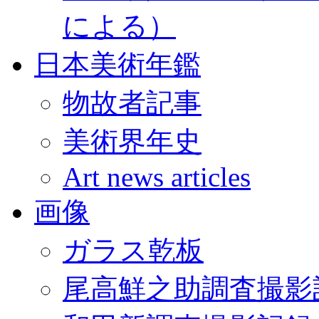
による）
日本美術年鑑
物故者記事
美術界年史
Art news articles
画像
ガラス乾板
尾高鮮之助調査撮影