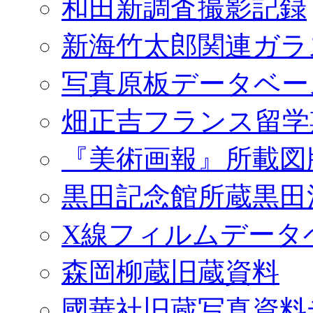
和田新調査撮影記録
新海竹太郎関連ガラ
写真原板データベー
畑正吉フランス留学
『美術画報』所載図
黒田記念館所蔵黒田
X線フィルムデータ
森岡柳蔵旧蔵資料
國華社旧蔵写真資料