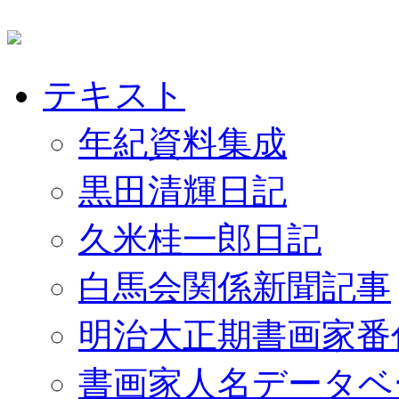
テキスト
年紀資料集成
黒田清輝日記
久米桂一郎日記
白馬会関係新聞記事
明治大正期書画家番
書画家人名データベ