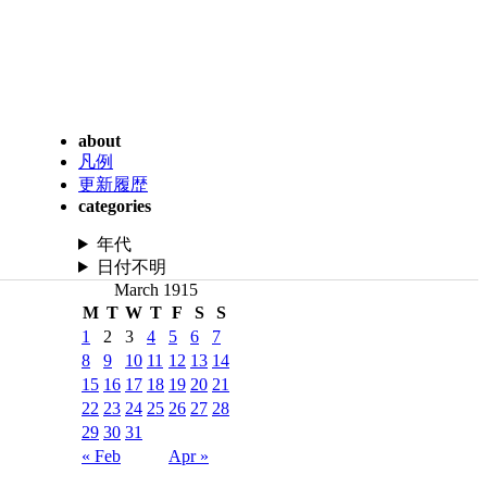
about
凡例
更新履歴
categories
年代
日付不明
March 1915
M
T
W
T
F
S
S
1
2
3
4
5
6
7
8
9
10
11
12
13
14
15
16
17
18
19
20
21
22
23
24
25
26
27
28
29
30
31
« Feb
Apr »