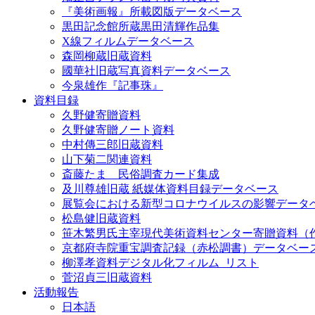
『美術画報』所載図版データベース
黒田記念館所蔵黒田清輝作品集
X線フィルムデータベース
森岡柳蔵旧蔵資料
國華社旧蔵写真資料データベース
今泉雄作『記事珠』
資料目録
久野健寄贈資料
久野健寄贈ノート資料
中村傳三郎旧蔵資料
山下菊二関連資料
斎藤たま 民俗調査カード集成
及川尊雄旧蔵 紙媒体資料目録データベース
展覧会における新型コロナウイルスの影響データ
松島健旧蔵資料
笹木繁男氏主宰現代美術資料センター寄贈資料（
京都府寺院重宝調査記録（赤松調書）データベー
柳澤孝資料デジタル化フィルム_リスト
菅沼貞三旧蔵資料
活動報告
日本語