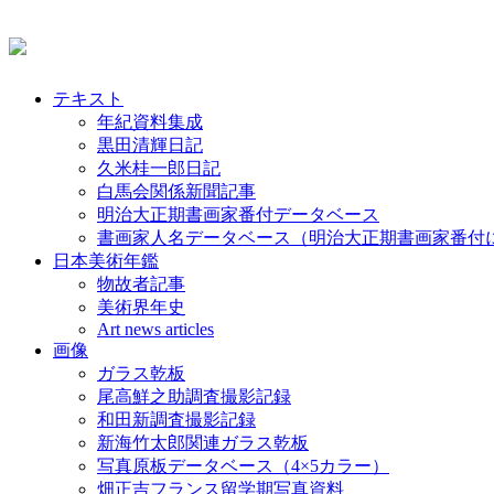
テキスト
年紀資料集成
黒田清輝日記
久米桂一郎日記
白馬会関係新聞記事
明治大正期書画家番付データベース
書画家人名データベース（明治大正期書画家番付
日本美術年鑑
物故者記事
美術界年史
Art news articles
画像
ガラス乾板
尾高鮮之助調査撮影記録
和田新調査撮影記録
新海竹太郎関連ガラス乾板
写真原板データベース（4×5カラー）
畑正吉フランス留学期写真資料