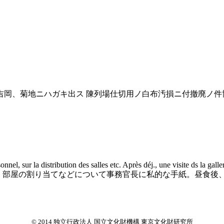
岡、菊地ニハガキ出ス 陳列場仕切用ノ白布汚損ニ付撤廃ノ件
sonnel, sur la distribution des salles etc. Après déj., une visite ds la g
、職員、部屋の割り当てなどについて事務官長に私的な手紙。昼食
© 2014 独立行政法人 国立文化財機構 東京文化財研究所