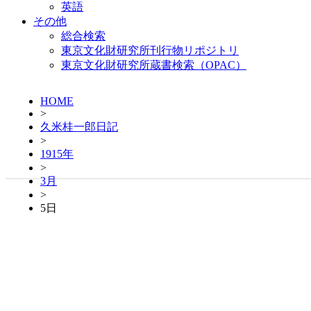
英語
その他
総合検索
東京文化財研究所刊行物リポジトリ
東京文化財研究所蔵書検索（OPAC）
HOME
>
久米桂一郎日記
>
1915年
>
3月
>
5日