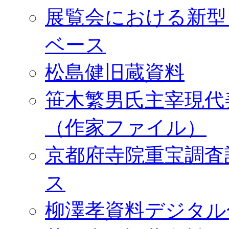
展覧会における新型
ベース
松島健旧蔵資料
笹木繁男氏主宰現代
（作家ファイル）
京都府寺院重宝調査
ス
柳澤孝資料デジタル