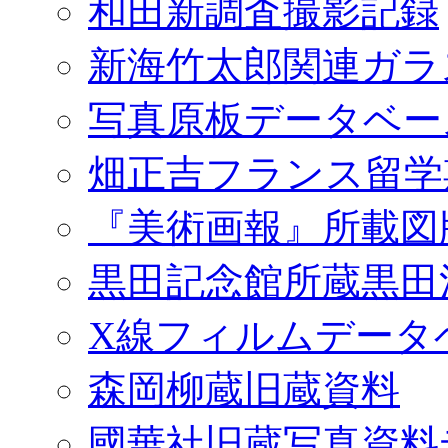
和田新調査撮影記録
新海竹太郎関連ガラ
写真原板データベー
畑正吉フランス留学
『美術画報』所載図
黒田記念館所蔵黒田
X線フィルムデータ
森岡柳蔵旧蔵資料
國華社旧蔵写真資料