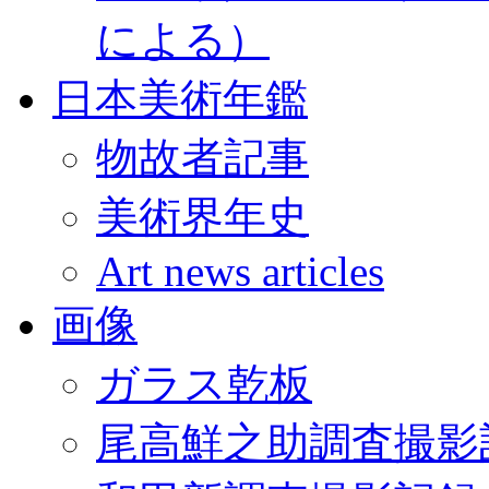
による）
日本美術年鑑
物故者記事
美術界年史
Art news articles
画像
ガラス乾板
尾高鮮之助調査撮影