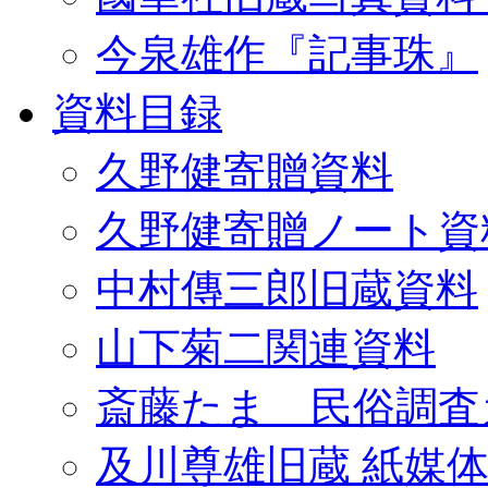
今泉雄作『記事珠』
資料目録
久野健寄贈資料
久野健寄贈ノート資
中村傳三郎旧蔵資料
山下菊二関連資料
斎藤たま 民俗調査
及川尊雄旧蔵 紙媒