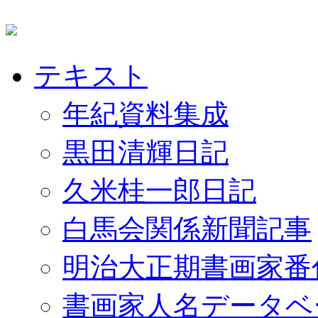
テキスト
年紀資料集成
黒田清輝日記
久米桂一郎日記
白馬会関係新聞記事
明治大正期書画家番
書画家人名データベ