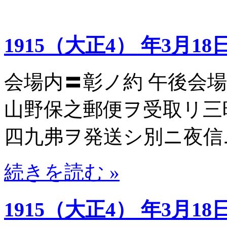
1915（大正4） 年3月18
会場内〓彰ノ約 午後会
山野保之郵便ヲ受取リ三時頃ニ 
四九弗ヲ発送シ別ニ夜信
続きを読む »
1915（大正4） 年3月18