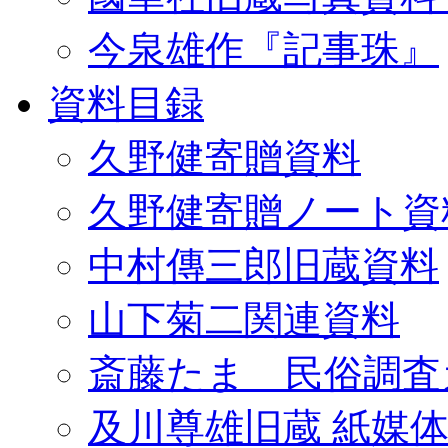
今泉雄作『記事珠』
資料目録
久野健寄贈資料
久野健寄贈ノート資
中村傳三郎旧蔵資料
山下菊二関連資料
斎藤たま 民俗調査
及川尊雄旧蔵 紙媒