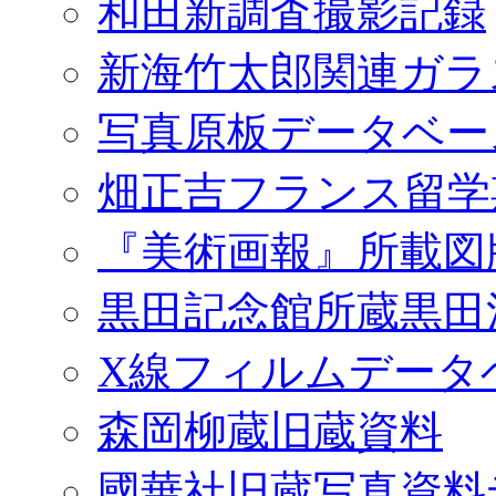
和田新調査撮影記録
新海竹太郎関連ガラ
写真原板データベー
畑正吉フランス留学
『美術画報』所載図
黒田記念館所蔵黒田
X線フィルムデータ
森岡柳蔵旧蔵資料
國華社旧蔵写真資料