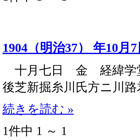
1904（明治37） 年10月
十月七日 金 経緯学
後芝新掘糸川氏方ニ川路
続きを読む »
1件中 1 ～ 1