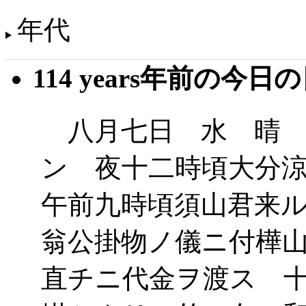
年代
114 years年前の今日
八月七日 水 晴 
ン 夜十二時頃大分
午前九時頃須山君来
翁公掛物ノ儀ニ付樺
直チニ代金ヲ渡ス 