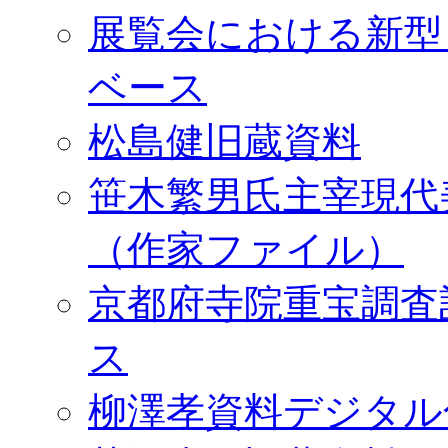
展覧会における新型
ベース
松島健旧蔵資料
笹木繁男氏主宰現代
（作家ファイル）
京都府寺院重宝調査
ス
柳澤孝資料デジタル