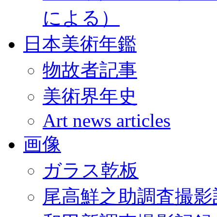
による）
日本美術年鑑
物故者記事
美術界年史
Art news articles
画像
ガラス乾板
尾高鮮之助調査撮影