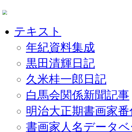
テキスト
年紀資料集成
黒田清輝日記
久米桂一郎日記
白馬会関係新聞記事
明治大正期書画家番
書画家人名データベ