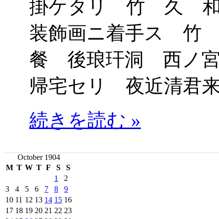
掛ケタリ 竹 久 
装飾画ニ着手ス 竹
餐 後琅玕洞 西ノ
帰宅セリ 夜近清君
続きを読む »
October 1904
M
T
W
T
F
S
S
1
2
3
4
5
6
7
8
9
10
11
12
13
14
15
16
17
18
19
20
21
22
23