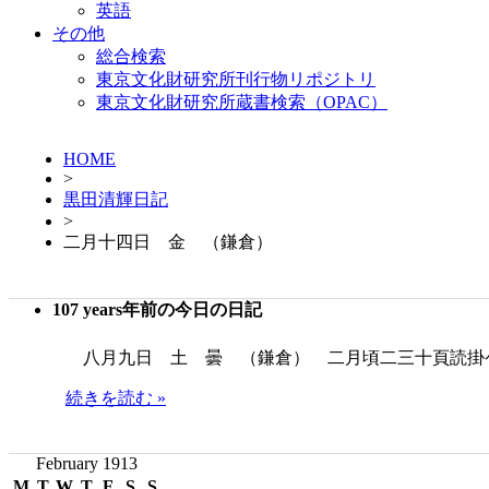
英語
その他
総合検索
東京文化財研究所刊行物リポジトリ
東京文化財研究所蔵書検索（OPAC）
HOME
>
黒田清輝日記
>
二月十四日 金 （鎌倉）
107 years年前の今日の日記
八月九日 土 曇 （鎌倉） 二月頃二三十頁読掛
続きを読む »
February 1913
M
T
W
T
F
S
S