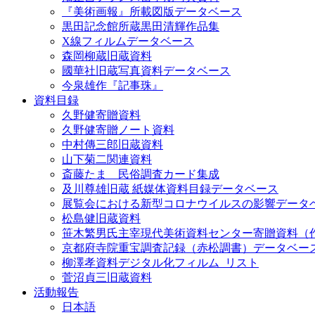
『美術画報』所載図版データベース
黒田記念館所蔵黒田清輝作品集
X線フィルムデータベース
森岡柳蔵旧蔵資料
國華社旧蔵写真資料データベース
今泉雄作『記事珠』
資料目録
久野健寄贈資料
久野健寄贈ノート資料
中村傳三郎旧蔵資料
山下菊二関連資料
斎藤たま 民俗調査カード集成
及川尊雄旧蔵 紙媒体資料目録データベース
展覧会における新型コロナウイルスの影響データ
松島健旧蔵資料
笹木繁男氏主宰現代美術資料センター寄贈資料（
京都府寺院重宝調査記録（赤松調書）データベー
柳澤孝資料デジタル化フィルム_リスト
菅沼貞三旧蔵資料
活動報告
日本語