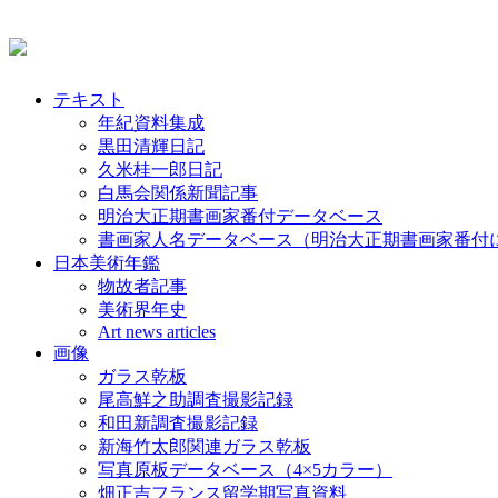
テキスト
年紀資料集成
黒田清輝日記
久米桂一郎日記
白馬会関係新聞記事
明治大正期書画家番付データベース
書画家人名データベース（明治大正期書画家番付
日本美術年鑑
物故者記事
美術界年史
Art news articles
画像
ガラス乾板
尾高鮮之助調査撮影記録
和田新調査撮影記録
新海竹太郎関連ガラス乾板
写真原板データベース（4×5カラー）
畑正吉フランス留学期写真資料