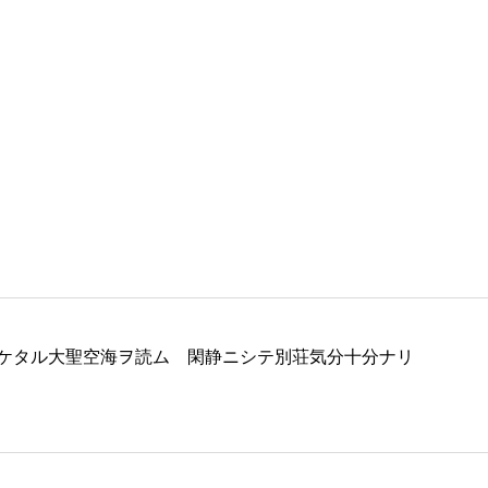
ケタル大聖空海ヲ読ム 閑静ニシテ別荘気分十分ナリ