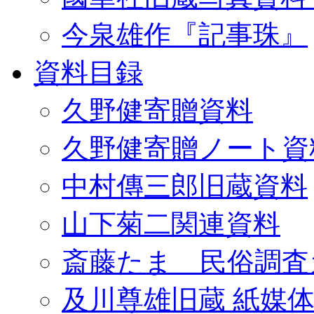
今泉雄作『記事珠』
資料目録
久野健寄贈資料
久野健寄贈ノート資
中村傳三郎旧蔵資料
山下菊二関連資料
斎藤たま 民俗調査
及川尊雄旧蔵 紙媒