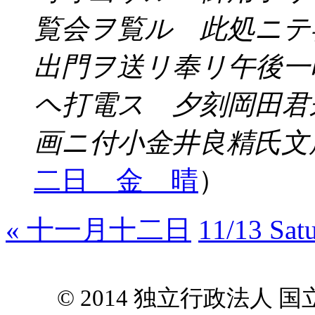
覧会ヲ覧ル 此処ニテ
出門ヲ送リ奉リ午後一
ヘ打電ス 夕刻岡田君
画ニ付小金井良精氏文
二日 金 晴
）
« 十一月十二日
11/13 Satu
© 2014 独立行政法人