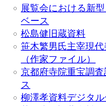
展覧会における新型
ベース
松島健旧蔵資料
笹木繁男氏主宰現代
（作家ファイル）
京都府寺院重宝調査
ス
柳澤孝資料デジタル