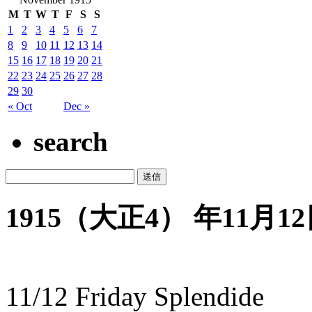
M
T
W
T
F
S
S
1
2
3
4
5
6
7
8
9
10
11
12
13
14
15
16
17
18
19
20
21
22
23
24
25
26
27
28
29
30
« Oct
Dec »
search
1915（大正4） 年11月12日
11/12 Friday Splendide