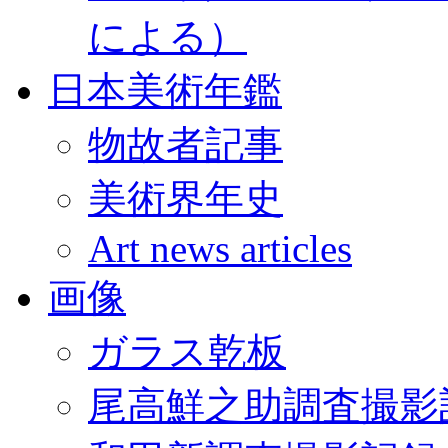
による）
日本美術年鑑
物故者記事
美術界年史
Art news articles
画像
ガラス乾板
尾高鮮之助調査撮影