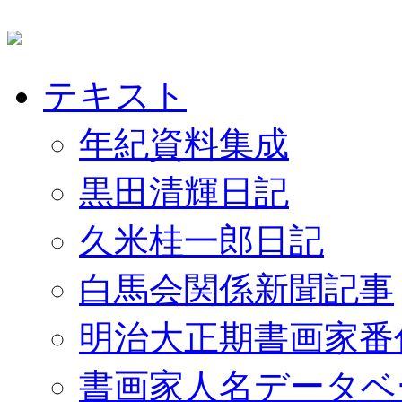
テキスト
年紀資料集成
黒田清輝日記
久米桂一郎日記
白馬会関係新聞記事
明治大正期書画家番
書画家人名データベ