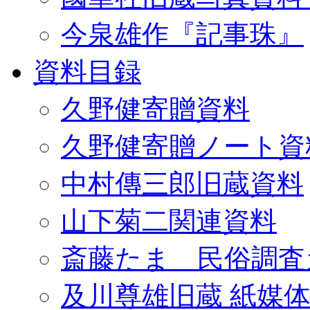
今泉雄作『記事珠』
資料目録
久野健寄贈資料
久野健寄贈ノート資
中村傳三郎旧蔵資料
山下菊二関連資料
斎藤たま 民俗調査
及川尊雄旧蔵 紙媒