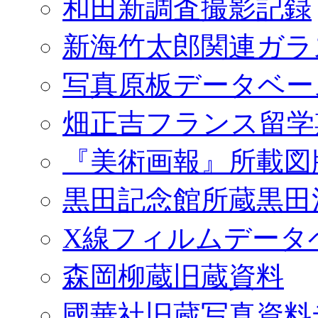
和田新調査撮影記録
新海竹太郎関連ガラ
写真原板データベー
畑正吉フランス留学
『美術画報』所載図
黒田記念館所蔵黒田
X線フィルムデータ
森岡柳蔵旧蔵資料
國華社旧蔵写真資料