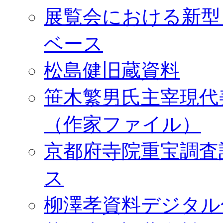
展覧会における新型
ベース
松島健旧蔵資料
笹木繁男氏主宰現代
（作家ファイル）
京都府寺院重宝調査
ス
柳澤孝資料デジタル