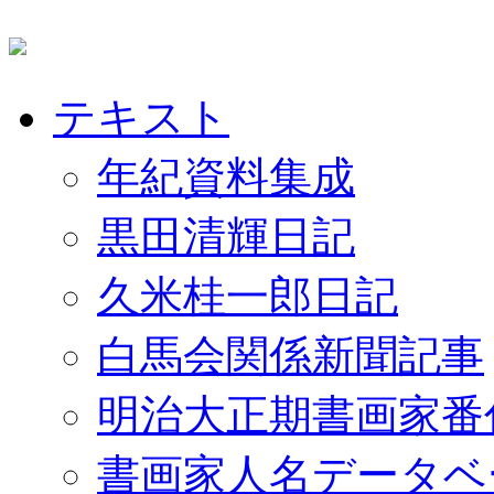
テキスト
年紀資料集成
黒田清輝日記
久米桂一郎日記
白馬会関係新聞記事
明治大正期書画家番
書画家人名データベ