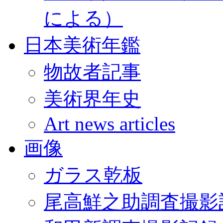
による）
日本美術年鑑
物故者記事
美術界年史
Art news articles
画像
ガラス乾板
尾高鮮之助調査撮影