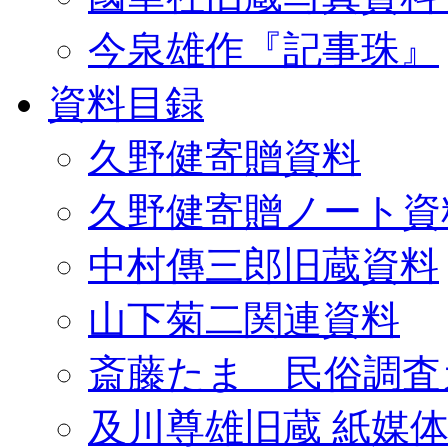
今泉雄作『記事珠』
資料目録
久野健寄贈資料
久野健寄贈ノート資
中村傳三郎旧蔵資料
山下菊二関連資料
斎藤たま 民俗調査
及川尊雄旧蔵 紙媒