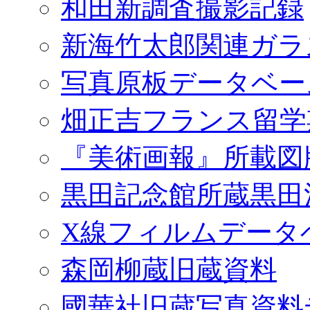
和田新調査撮影記録
新海竹太郎関連ガラ
写真原板データベー
畑正吉フランス留学
『美術画報』所載図
黒田記念館所蔵黒田
X線フィルムデータ
森岡柳蔵旧蔵資料
國華社旧蔵写真資料