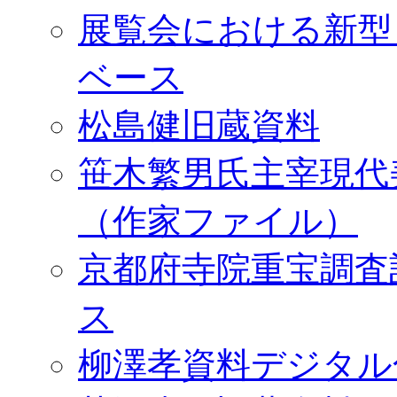
展覧会における新型
ベース
松島健旧蔵資料
笹木繁男氏主宰現代
（作家ファイル）
京都府寺院重宝調査
ス
柳澤孝資料デジタル