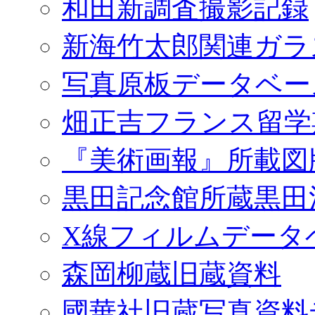
和田新調査撮影記録
新海竹太郎関連ガラ
写真原板データベー
畑正吉フランス留学
『美術画報』所載図
黒田記念館所蔵黒田
X線フィルムデータ
森岡柳蔵旧蔵資料
國華社旧蔵写真資料