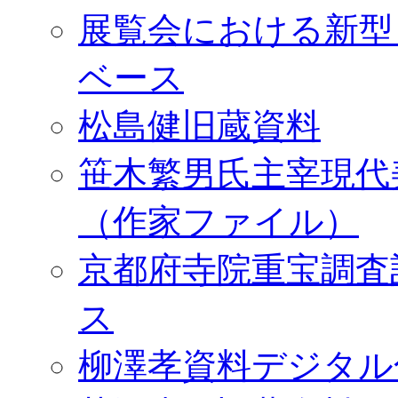
展覧会における新型
ベース
松島健旧蔵資料
笹木繁男氏主宰現代
（作家ファイル）
京都府寺院重宝調査
ス
柳澤孝資料デジタル