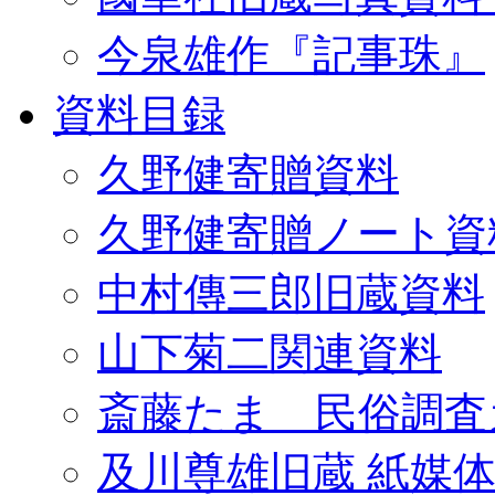
今泉雄作『記事珠』
資料目録
久野健寄贈資料
久野健寄贈ノート資
中村傳三郎旧蔵資料
山下菊二関連資料
斎藤たま 民俗調査
及川尊雄旧蔵 紙媒