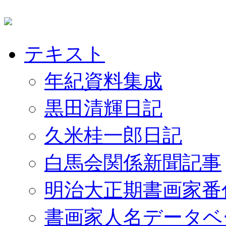
テキスト
年紀資料集成
黒田清輝日記
久米桂一郎日記
白馬会関係新聞記事
明治大正期書画家番
書画家人名データベ