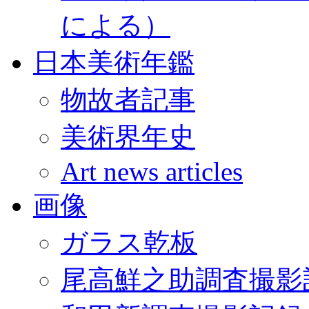
による）
日本美術年鑑
物故者記事
美術界年史
Art news articles
画像
ガラス乾板
尾高鮮之助調査撮影