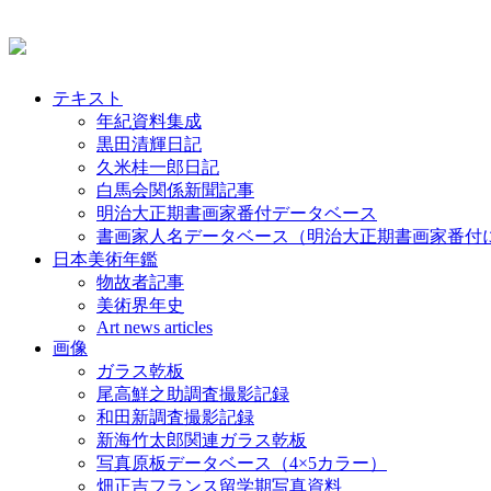
テキスト
年紀資料集成
黒田清輝日記
久米桂一郎日記
白馬会関係新聞記事
明治大正期書画家番付データベース
書画家人名データベース（明治大正期書画家番付
日本美術年鑑
物故者記事
美術界年史
Art news articles
画像
ガラス乾板
尾高鮮之助調査撮影記録
和田新調査撮影記録
新海竹太郎関連ガラス乾板
写真原板データベース（4×5カラー）
畑正吉フランス留学期写真資料