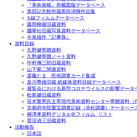
『美術画報』所載図版データベース
黒田記念館所蔵黒田清輝作品集
X線フィルムデータベース
森岡柳蔵旧蔵資料
國華社旧蔵写真資料データベース
今泉雄作『記事珠』
資料目録
久野健寄贈資料
久野健寄贈ノート資料
中村傳三郎旧蔵資料
山下菊二関連資料
斎藤たま 民俗調査カード集成
及川尊雄旧蔵 紙媒体資料目録データベース
展覧会における新型コロナウイルスの影響データ
松島健旧蔵資料
笹木繁男氏主宰現代美術資料センター寄贈資料（
京都府寺院重宝調査記録（赤松調書）データベー
柳澤孝資料デジタル化フィルム_リスト
菅沼貞三旧蔵資料
活動報告
日本語