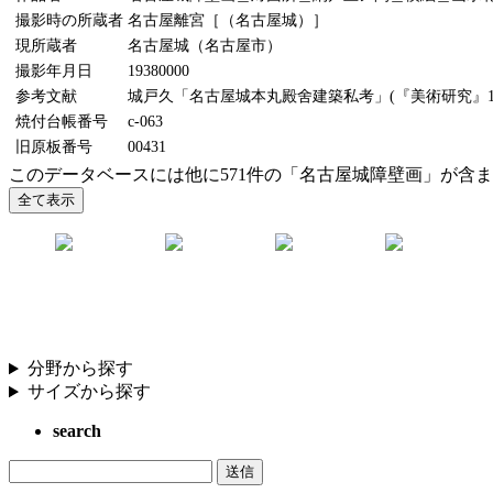
撮影時の所蔵者
名古屋離宮［（名古屋城）］
現所蔵者
名古屋城（名古屋市）
撮影年月日
19380000
参考文献
城戸久「名古屋城本丸殿舍建築私考」(『美術研究』11
焼付台帳番号
c-063
旧原板番号
00431
このデータベースには他に571件の「名古屋城障壁画」が含
分野から探す
サイズから探す
search