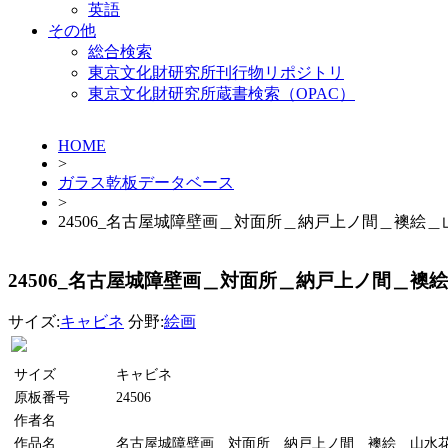
英語
その他
総合検索
東京文化財研究所刊行物リポジトリ
東京文化財研究所蔵書検索（OPAC）
HOME
>
ガラス乾板データベース
>
24506_名古屋城障壁画＿対面所＿納戸上ノ間＿襖絵
24506_名古屋城障壁画＿対面所＿納戸上ノ間＿襖
サイズ:
キャビネ
分野:
絵画
サイズ
キャビネ
原板番号
24506
作者名
作品名
名古屋城障壁画＿対面所＿納戸上ノ間＿襖絵＿山水