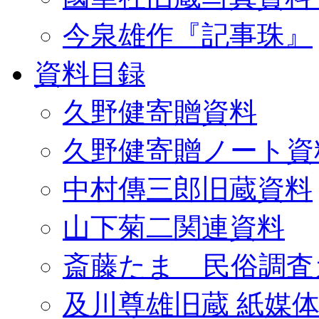
今泉雄作『記事珠』
資料目録
久野健寄贈資料
久野健寄贈ノート資
中村傳三郎旧蔵資料
山下菊二関連資料
斎藤たま 民俗調査
及川尊雄旧蔵 紙媒