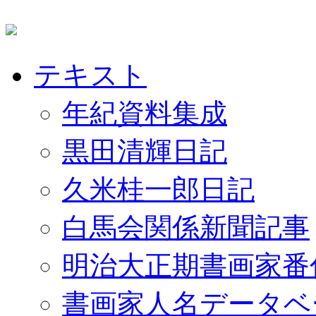
テキスト
年紀資料集成
黒田清輝日記
久米桂一郎日記
白馬会関係新聞記事
明治大正期書画家番
書画家人名データベ