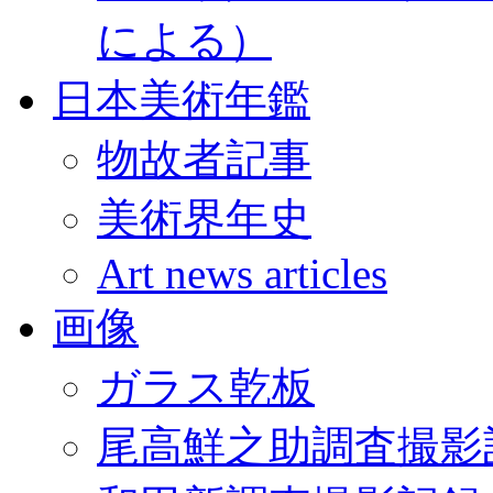
による）
日本美術年鑑
物故者記事
美術界年史
Art news articles
画像
ガラス乾板
尾高鮮之助調査撮影