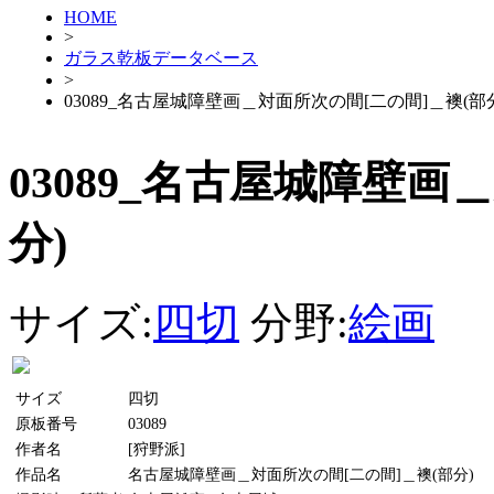
HOME
>
ガラス乾板データベース
>
03089_名古屋城障壁画＿対面所次の間[二の間]＿襖(部
03089_名古屋城障壁画
分)
サイズ:
四切
分野:
絵画
サイズ
四切
原板番号
03089
作者名
[狩野派]
作品名
名古屋城障壁画＿対面所次の間[二の間]＿襖(部分)