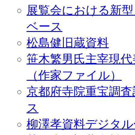
展覧会における新型
ベース
松島健旧蔵資料
笹木繁男氏主宰現代
（作家ファイル）
京都府寺院重宝調査
ス
柳澤孝資料デジタル