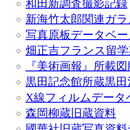
和田新調査撮影記録
新海竹太郎関連ガラ
写真原板データベー
畑正吉フランス留学
『美術画報』所載図
黒田記念館所蔵黒田
X線フィルムデータ
森岡柳蔵旧蔵資料
國華社旧蔵写真資料